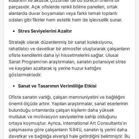
kullanımı ve akustik çözümler de bu sürecin önemli bir
parçasıdır. Açık ofislerde renkli bölme panelleri, ortak
alanlarda duvar boyamaları veya farklı temalı toplantı
odaları gibi fikirler hem estetik hem de işlevsellik sunar.
Stres Seviyelerini Azaltır
Stratejik olarak düzenlenmiş bir sanat koleksiyonu,
rahatlatıcı ve davetkar bir atmosfer oluşturarak çalışanların
ofiste kendilerini daha iyi hissetmelerini sağlar. Ulusal
Sanat Programı’nın araştırmaları, sanatın potansiyel stres
ve kaygıları azaltarak iş yerine huzur kattığını
göstermektedir.
Sanat ve Tasarımın Verimliliğe Etkisi
Ofiste sanatın varlığı, çalışan memnuniyetini ve bağlılığını
önemli ölçüde artırır. Yapılan araştırmalar, sanat eserlerinin
bulunduğu ortamlarda çalışan kişilerin daha yüksek
mutluluk ve motivasyon seviyelerine sahip olduğunu
ortaya koymuştur. Ayrıca, International Art Consultants’ın
çalışmasına göre çalışanların %94’ü, sanatın iş yerini daha
davetkar ve bağlılığa elverişli hale getirdiğini belirtmiştir. Bu