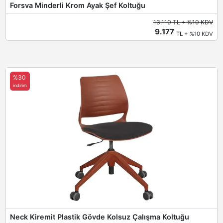
Forsva Minderli Krom Ayak Şef Koltuğu
13.110 TL + %10 KDV
9.177
TL + %10 KDV
%30
indirim
Neck Kiremit Plastik Gövde Kolsuz Çalışma Koltuğu