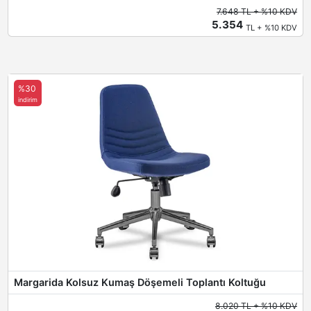
7.648 TL + %10 KDV
5.354
TL + %10 KDV
%30
indirim
Margarida Kolsuz Kumaş Döşemeli Toplantı Koltuğu
8.020 TL + %10 KDV