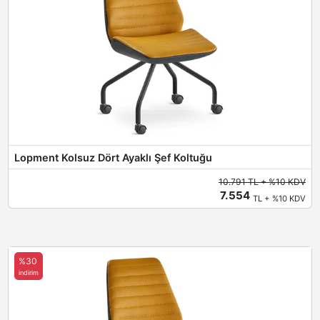
Lopment Kolsuz Dört Ayaklı Şef Koltuğu
10.791 TL + %10 KDV
7.554
TL + %10 KDV
%30
indirim