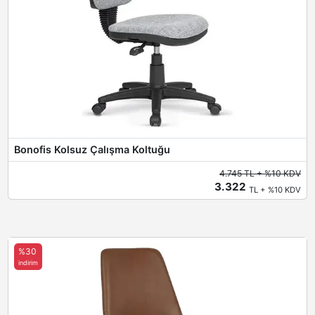
Bonofis Kolsuz Çalışma Koltuğu
4.745 TL + %10 KDV
3.322
TL + %10 KDV
%30
indirim