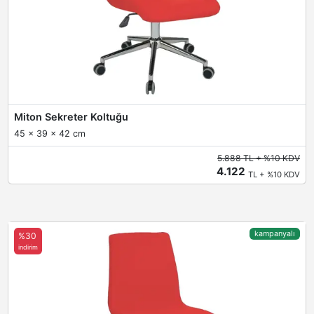
Miton Sekreter Koltuğu
45 x 39 x 42 cm
5.888 TL + %10 KDV
4.122
TL + %10 KDV
kampanyalı
%30
indirim