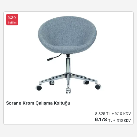
%30
indirim
Sorane Krom Çalışma Koltuğu
8.825 TL + %10 KDV
6.178
TL + %10 KDV