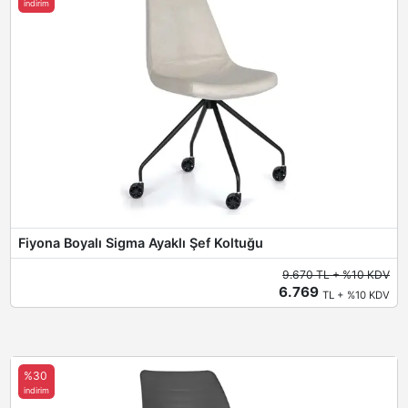
indirim
Fiyona Boyalı Sigma Ayaklı Şef Koltuğu
9.670 TL + %10 KDV
6.769
TL + %10 KDV
%30
indirim