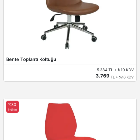
Bente Toplantı Koltuğu
5.384 TL + %10 KDV
3.769
TL + %10 KDV
%30
indirim