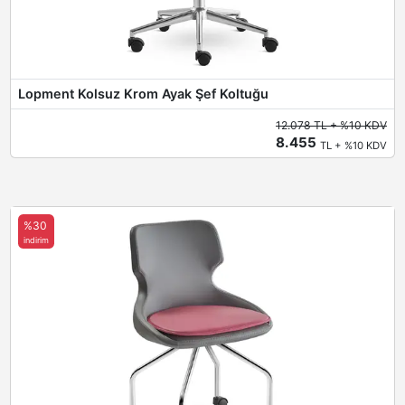
Lopment Kolsuz Krom Ayak Şef Koltuğu
12.078 TL + %10 KDV
8.455
TL + %10 KDV
%30
indirim