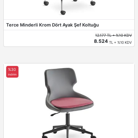
Terce Minderli Krom Dört Ayak Şef Koltuğu
12.177 TL + %10 KDV
8.524
TL + %10 KDV
%30
indirim