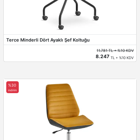
Terce Minderli Dört Ayaklı Şef Koltuğu
11.781 TL + %10 KDV
8.247
TL + %10 KDV
%30
indirim