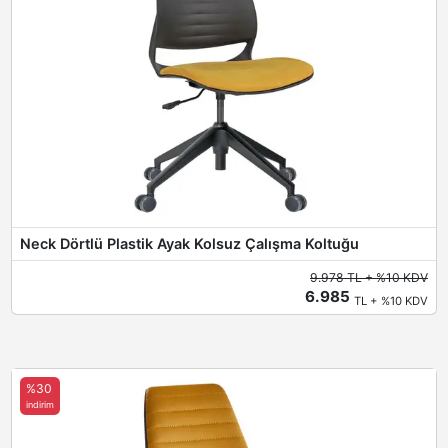
Neck Dörtlü Plastik Ayak Kolsuz Çalışma Koltuğu
9.978 TL + %10 KDV
6.985
TL + %10 KDV
%30
indirim