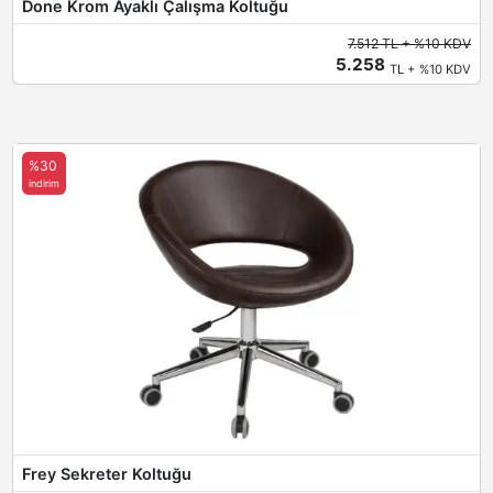
Done Krom Ayaklı Çalışma Koltuğu
7.512 TL + %10 KDV
5.258
TL + %10 KDV
%30
indirim
Frey Sekreter Koltuğu