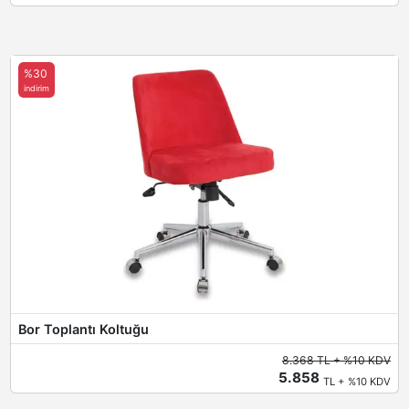
%30
indirim
Bor Toplantı Koltuğu
8.368 TL + %10 KDV
5.858
TL + %10 KDV