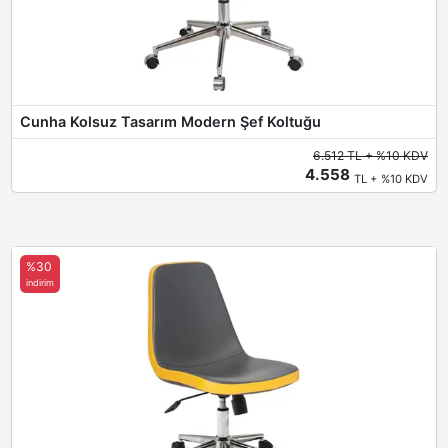
Cunha Kolsuz Tasarım Modern Şef Koltuğu
6.512 TL + %10 KDV
4.558
TL + %10 KDV
%30
indirim