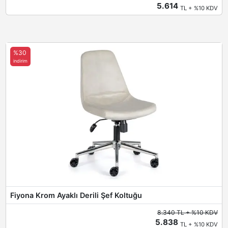
5.614
TL + %10 KDV
%30
indirim
Fiyona Krom Ayaklı Derili Şef Koltuğu
8.340 TL + %10 KDV
5.838
TL + %10 KDV