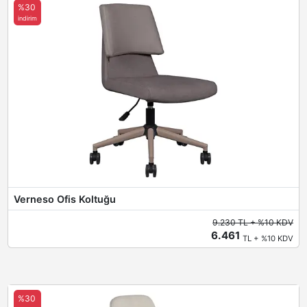
%30
indirim
Verneso Ofis Koltuğu
9.230 TL + %10 KDV
6.461
TL + %10 KDV
%30