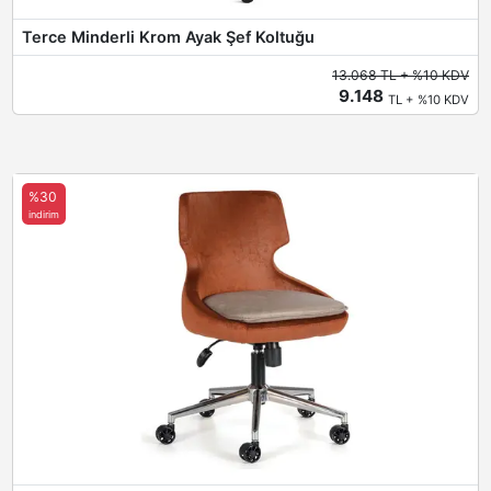
Terce Minderli Krom Ayak Şef Koltuğu
13.068 TL + %10 KDV
9.148
TL + %10 KDV
%30
indirim