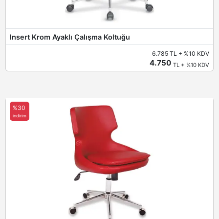
Insert Krom Ayaklı Çalışma Koltuğu
6.785 TL + %10 KDV
4.750
TL + %10 KDV
%30
indirim