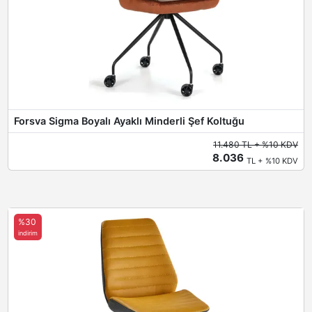
Forsva Sigma Boyalı Ayaklı Minderli Şef Koltuğu
11.480 TL + %10 KDV
8.036
TL + %10 KDV
%30
indirim