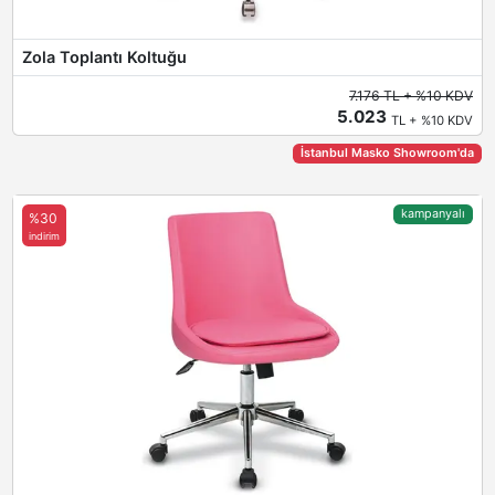
Zola Toplantı Koltuğu
7.176 TL + %10 KDV
5.023
TL + %10 KDV
İstanbul Masko Showroom'da
kampanyalı
%30
indirim