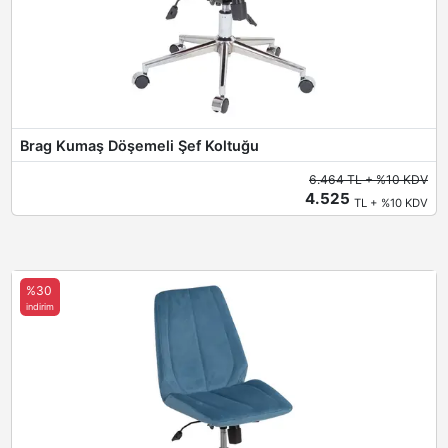
Brag Kumaş Döşemeli Şef Koltuğu
6.464 TL + %10 KDV
4.525
TL + %10 KDV
%30
indirim