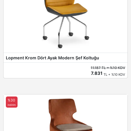
Lopment Krom Dört Ayak Modern Şef Koltuğu
11.187 TL + %10 KDV
7.831
TL + %10 KDV
%30
indirim