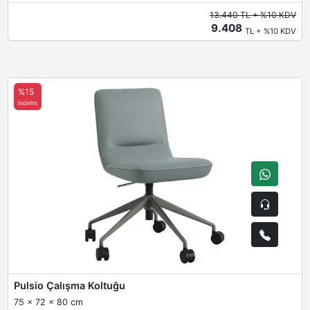
13.440 TL + %10 KDV
9.408
TL + %10 KDV
%15
indirim
Pulsio Çalışma Koltuğu
75 x 72 x 80 cm