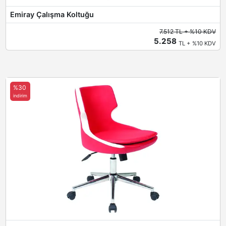
Emiray Çalışma Koltuğu
7.512 TL + %10 KDV
5.258
TL + %10 KDV
%30
indirim