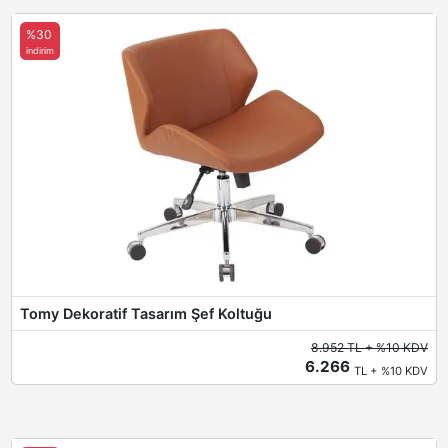
%30
indirim
Tomy Dekoratif Tasarım Şef Koltuğu
8.952 TL + %10 KDV
6.266
TL + %10 KDV