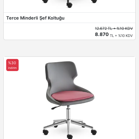
Terce Minderli Şef Koltuğu
12.672 TL + %10 KDV
8.870
TL + %10 KDV
%30
indirim