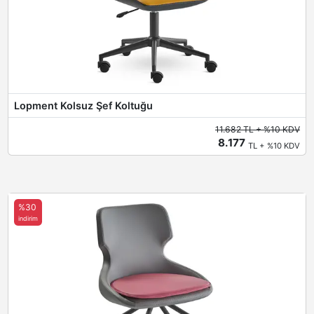
Lopment Kolsuz Şef Koltuğu
11.682 TL + %10 KDV
8.177
TL + %10 KDV
%30
indirim