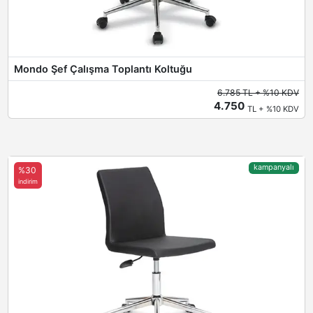
Mondo Şef Çalışma Toplantı Koltuğu
6.785 TL + %10 KDV
4.750
TL + %10 KDV
kampanyalı
%30
indirim