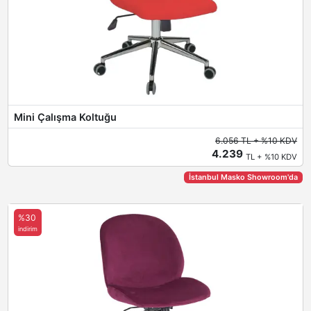
Mini Çalışma Koltuğu
6.056 TL + %10 KDV
4.239
TL + %10 KDV
İstanbul Masko Showroom'da
%30
indirim