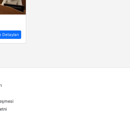
e Detayları
rı
leşmesi
etni