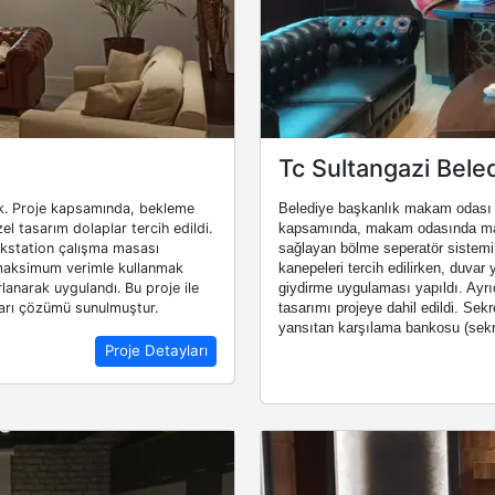
Tc Sultangazi Bele
dık. Proje kapsamında, bekleme
Belediye başkanlık makam odası iç
el tasarım dolaplar tercih edildi.
kapsamında, makam odasında maka
orkstation çalışma masası
sağlayan bölme seperatör sistemi 
ı maksimum verimle kullanmak
kanepeleri tercih edilirken, duvar
lanarak uygulandı. Bu proje ile
giydirme uygulaması yapıldı. Ayrı
ları çözümü sunulmuştur.
tasarımı projeye dahil edildi. Sekr
yansıtan karşılama bankosu (sekre
Proje Detayları