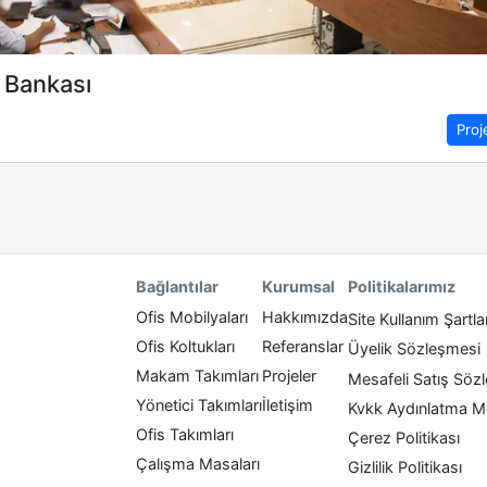
Bankası
Proj
Politikalarımız
Bağlantılar
Kurumsal
Ofis Mobilyaları
Hakkımızda
Site Kullanım Şartla
Ofis Koltukları
Referanslar
Üyelik Sözleşmesi
Makam Takımları
Projeler
Mesafeli Satış Söz
Yönetici Takımları
İletişim
Kvkk Aydınlatma M
Ofis Takımları
Çerez Politikası
Çalışma Masaları
Gizlilik Politikası