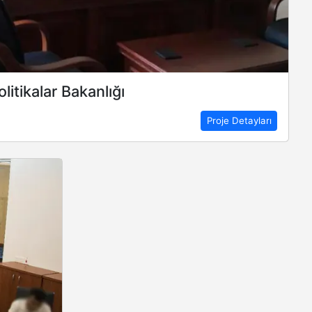
litikalar Bakanlığı
Proje Detayları