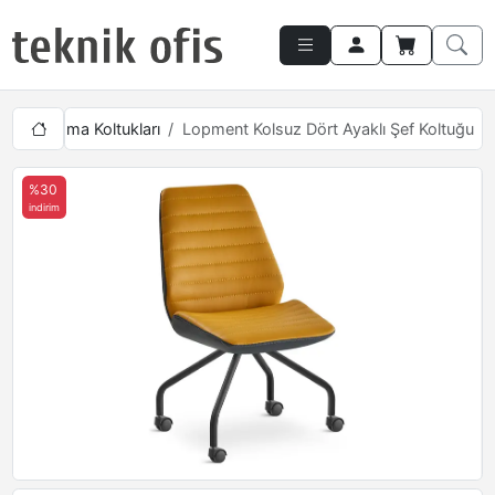
suz Çalışma Koltukları
Lopment Kolsuz Dört Ayaklı Şef Koltuğu
%30
indirim