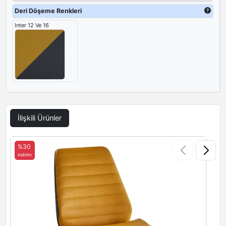
Deri Döşeme Renkleri
Inter 12 Ve 16
İlişkili Ürünler
%30
indirim
i