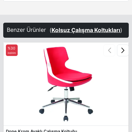
Benzer Ürünler
(
Kolsuz Çalışma Koltukları
)
%30
indirim
Done Krom Ayaklı Çalışma Koltuğu