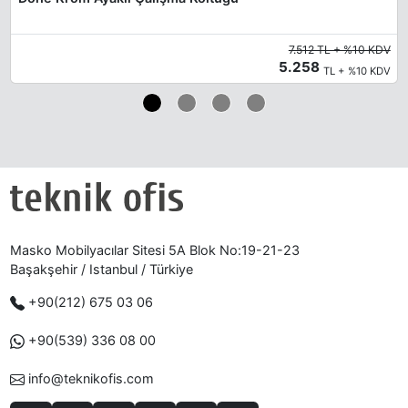
7.512 TL + %10 KDV
5.258
TL + %10 KDV
Masko Mobilyacılar Sitesi 5A Blok No:19-21-23
Başakşehir / Istanbul / Türkiye
+90(212) 675 03 06
+90(539) 336 08 00
info@teknikofis.com