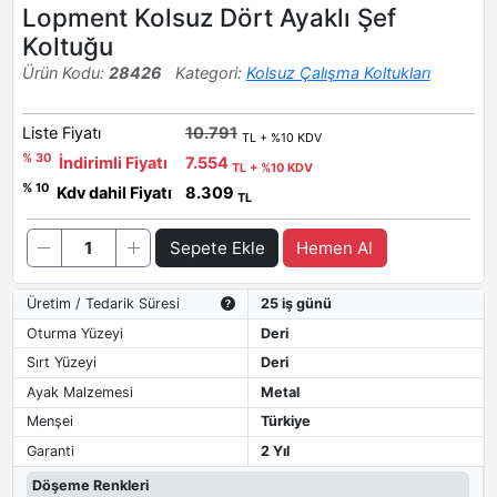
Lopment Kolsuz Dört Ayaklı Şef
Koltuğu
Ürün Kodu:
28426
Kategori:
Kolsuz Çalışma Koltukları
Liste Fiyatı
10.791
TL + %10 KDV
% 30
İndirimli Fiyatı
7.554
TL + %10 KDV
% 10
Kdv dahil Fiyatı
8.309
TL
Sepete Ekle
Hemen Al
Üretim / Tedarik Süresi
25 iş günü
Oturma Yüzeyi
Deri
Sırt Yüzeyi
Deri
Ayak Malzemesi
Metal
Menşei
Türkiye
Garanti
2 Yıl
Döşeme Renkleri