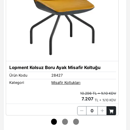
Lopment Kolsuz Boru Ayak Misafir Koltuğu
L
Ürün Kodu
28427
Ü
Kategori
Misafir Koltukları
K
10.296 TL + %10 KDV
7.207
TL + %10 KDV