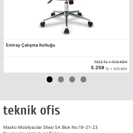
Emiray Çalışma Koltuğu
7.512 TL + %10 KDV
5.258
TL + %10 KDV
Masko Mobilyacılar Sitesi 5A Blok No:19-21-23