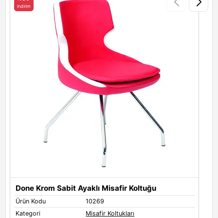
indirim
i
Inter 16
Done Krom Sabit Ayaklı Misafir Koltuğu
Ürün Kodu
10269
Ü
Kategori
Misafir Koltukları
K