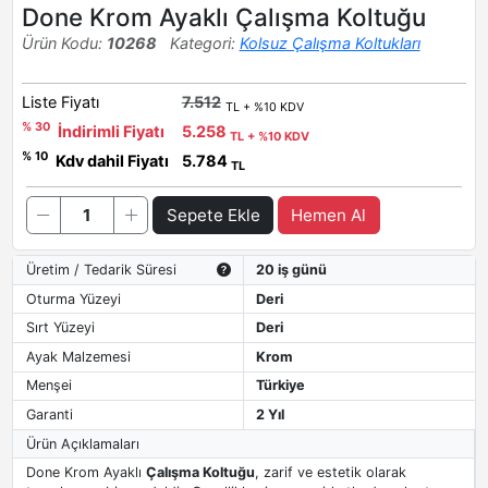
Done Krom Ayaklı Çalışma Koltuğu
Ürün Kodu:
10268
Kategori:
Kolsuz Çalışma Koltukları
Liste Fiyatı
7.512
TL + %10 KDV
% 30
İndirimli Fiyatı
5.258
TL + %10 KDV
% 10
Kdv dahil Fiyatı
5.784
TL
Sepete Ekle
Hemen Al
Üretim / Tedarik Süresi
20 iş günü
Oturma Yüzeyi
Deri
Sırt Yüzeyi
Deri
Ayak Malzemesi
Krom
Menşei
Türkiye
Garanti
2 Yıl
Ürün Açıklamaları
Done Krom Ayaklı
Çalışma Koltuğu
, zarif ve estetik olarak