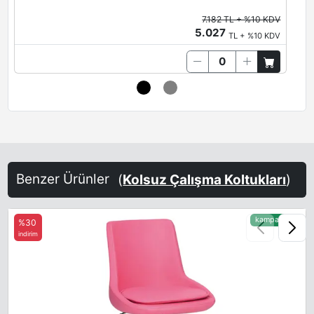
7.182 TL + %10 KDV
5.027
TL + %10 KDV
Benzer Ürünler
(
Kolsuz Çalışma Koltukları
)
kampanyalı
%30
indirim