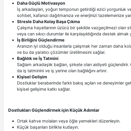
Daha Güçlü Motivasyon
İş arkadaşları, yoğun temponun getirdiği ezici yorgunluk ve
sohbet, kafanızı dağıtmanıza ve enerjinizi tazelemenize yar
Stresle Daha Kolay Başa Çıkma
Çalışma hayatlarının üzücü bir şekilde vazgeçilmezi olan stre
veya can sıkıcı durumlar ile karşılaşıldığında destek almak y
İş Birliğini Güçlendirme
Aranızın iyi olduğu insanlarla çalışmak her zaman daha kolayd
ve bu da yaratıcı çözümler üretilmesini sağlar.
Bağlılık ve İş Tatmini
Sağlam arkadaşlık bağları, şirkete olan aidiyeti güçlendirir. Ç
da iş tatminini ve iş yerine olan bağlılığını artırır.
Kişisel Gelişim
Dostluklar beraberinde farklı bakış açıları ve deneyimler get
kişisel gelişime katkı sağlar.
Dostlukları Güçlendirmek için Küçük Adımlar
Ortak kahve molaları veya öğle yemekleri düzenleyin.
Küçük başarıları birlikte kutlayın.