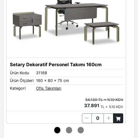
Setary Dekoratif Personel Takımı 160cm
Ürün Kodu
31168
Ü
Ürün Ölçüleri
160 x 80 x 75 cm
Ü
Kategori
Ofis Takımları
K
54.130 TL + %10 KDV
37.891
TL + %10 KDV