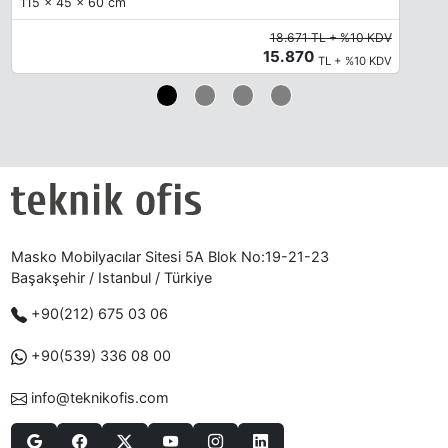
115 x 45 x 60 cm
18.671 TL + %10 KDV
15.870
TL + %10 KDV
Masko Mobilyacılar Sitesi 5A Blok No:19-21-23
Başakşehir / Istanbul / Türkiye
+90(212) 675 03 06
+90(539) 336 08 00
info@teknikofis.com