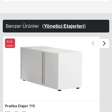
Benzer Ürünler
(
Yönetici Etajerleri
)
%15
indirim
Pratika Etajer 115