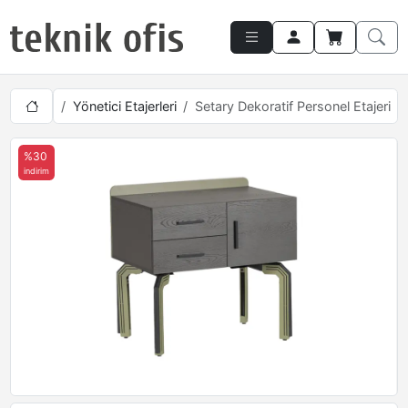
 Takımları
Yönetici Etajerleri
Setary Dekoratif Personel Etajeri
%30
indirim