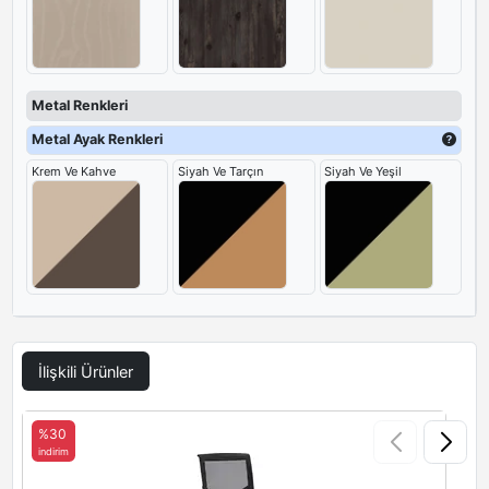
Metal Renkleri
Metal Ayak Renkleri
Krem Ve Kahve
Siyah Ve Tarçın
Siyah Ve Yeşil
İlişkili Ürünler
%30
indirim
i