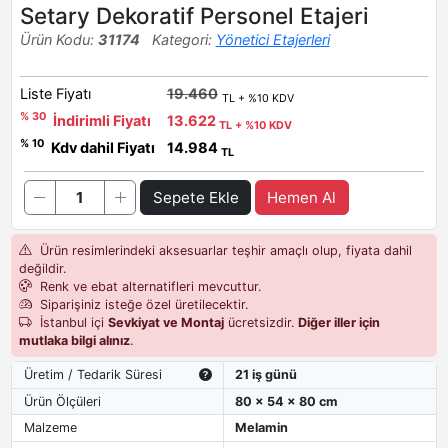
Setary Dekoratif Personel Etajeri
Ürün Kodu:
31174
Kategori:
Yönetici Etajerleri
Liste Fiyatı
19.460
TL + %10 KDV
% 30
İndirimli Fiyatı
13.622
TL + %10 KDV
% 10
Kdv dahil Fiyatı
14.984
TL
Sepete Ekle
Hemen Al
Ürün resimlerindeki aksesuarlar teşhir amaçlı olup, fiyata dahil
değildir.
Renk ve ebat alternatifleri mevcuttur.
Siparişiniz isteğe özel üretilecektir.
İstanbul içi
Sevkiyat ve Montaj
ücretsizdir.
Diğer iller için
mutlaka bilgi alınız
.
Üretim / Tedarik Süresi
21 iş günü
Ürün Ölçüleri
80 x 54 x 80 cm
Malzeme
Melamin