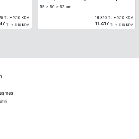
95 x 50 x 62 cm
25 TL + %10 KDV
16.310 TL + %10 KDV
967
11.417
TL + %10 KDV
TL + %10 KDV
rı
leşmesi
etni