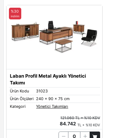
%30
indirim
Laban Profil Metal Ayaklı Yönetici
Takımı
Ürün Kodu
31023
Ürün Ölçüleri
240 x 90 x 75 cm
Kategori
Yönetici Takımları
121.060 TL + %10 KDV
84.742
TL + %10 KDV