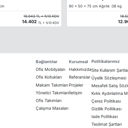
 cm
90 x 50 x 75 cm Ağırlık :38 kg
16.943 TL + %10 KDV
18.5
14.402
12.
TL + %10 KDV
Politikalarımız
Bağlantılar
Kurumsal
Ofis Mobilyaları
Hakkımızda
Site Kullanım Şartla
Ofis Koltukları
Referanslar
Üyelik Sözleşmesi
Makam Takımları
Projeler
Mesafeli Satış Söz
Yönetici Takımları
İletişim
Kvkk Aydınlatma M
Ofis Takımları
Çerez Politikası
Çalışma Masaları
Gizlilik Politikası
Iade Politikası
Teslimat Şartları