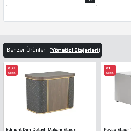
Benzer Ürünler
(
Yönetici Etajerleri
)
%30
%15
indirim
indirim
Edmont Deri Detaylı Makam Etajeri
Revsa Etajer