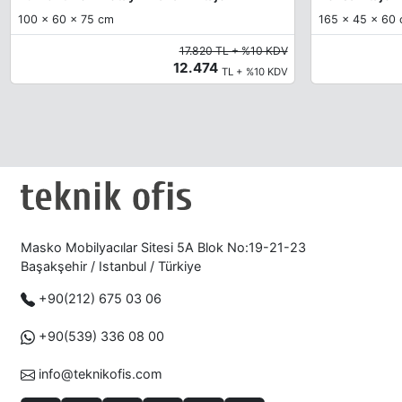
100 x 60 x 75 cm
165 x 45 x 60
17.820 TL + %10 KDV
12.474
TL + %10 KDV
Masko Mobilyacılar Sitesi 5A Blok No:19-21-23
Başakşehir / Istanbul / Türkiye
+90(212) 675 03 06
+90(539) 336 08 00
info@teknikofis.com