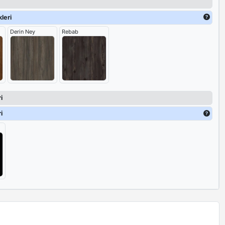
leri
Derin Ney
Rebab
i
i