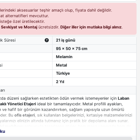
erindeki aksesuarlar teşhir amaçlı olup, fiyata dahil değildir.
t alternatifleri mevcuttur.
isteğe özel üretilecektir.
i
Sevkiyat ve Montaj
ücretsizdir.
Diğer iller için mutlaka bilgi alınız
.
ik Süresi
21 iş günü
95 x 50 x 75 cm
Melamin
si
Metal
Türkiye
2 Yıl
arı
zda düzeni sağlarken estetikten ödün vermek istemeyenler için
Laban
aklı Yönetici Etajeri
ideal bir tamamlayıcıdır. Metal profilli ayakları,
 ve hafif bir görünüm kazandırırken, sağlam yapısıyla uzun ömürlü
eder. Bu
ofis etajeri
, sık kullanılan belgelerinizi, kırtasiye malzemelerinizi
yalarınızı elinizin altında tutmanız için pratik bir depolama alanı sunar.
ci mobilyası
anlayışıyla tasarlanan etajer, hem masa yanınızda hem de
oku
 köşelerinde şık bir kullanım sunar.