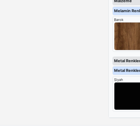
Malzeme
Melamin Renk
Barok
Metal Renkler
Metal Renkler
Siyah