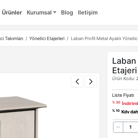
Ürünler
Kurumsal
Blog
Iletişim
ci Takımları
Yönetici Etajerleri
Laban Profil Metal Ayaklı Yönetici
Laban 
Etajeri
Ürün Kodu:
Liste Fiyatı
% 30
İndiriml
% 10
Kdv dahi