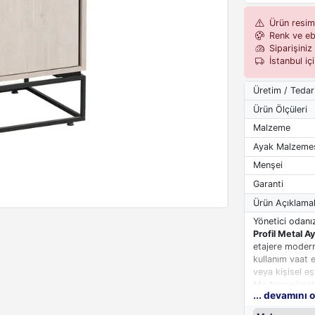
Ürün resiml
Renk ve eba
Siparişiniz 
İstanbul iç
Üretim / Tedar
Ürün Ölçüleri
Malzeme
Ayak Malzeme
Menşei
Garanti
Ürün Açıklamal
Yönetici odanı
Profil Metal Ay
etajere modern
kullanım vaat 
veya kişisel eş
Modern yöneti
... devamını 
odanızın farklı