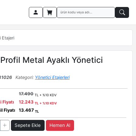
 Etajeri
Profil Metal Ayaklı Yönetici
31026
Kategori:
Yönetici Etajerleri
17.490
TL + %10 KDV
i Fiyatı
12.243
TL + %10 KDV
l Fiyatı
13.467
TL
Sepete Ekle
Hemen Al