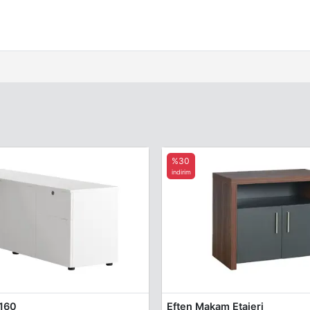
%30
indirim
 160
Eften Makam Etajeri