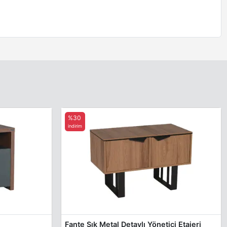
%30
indirim
Fante Şık Metal Detaylı Yönetici Etajeri