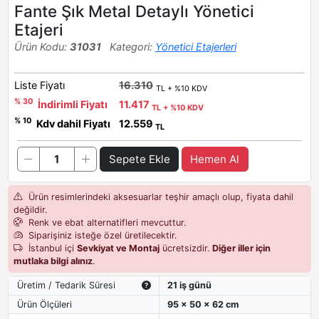
Fante Şık Metal Detaylı Yönetici
Etajeri
Ürün Kodu:
31031
Kategori:
Yönetici Etajerleri
Liste Fiyatı
16.310
TL + %10 KDV
% 30
İndirimli Fiyatı
11.417
TL + %10 KDV
% 10
Kdv dahil Fiyatı
12.559
TL
Sepete Ekle
Hemen Al
Ürün resimlerindeki aksesuarlar teşhir amaçlı olup, fiyata dahil
değildir.
Renk ve ebat alternatifleri mevcuttur.
Siparişiniz isteğe özel üretilecektir.
İstanbul içi
Sevkiyat ve Montaj
ücretsizdir.
Diğer iller için
mutlaka bilgi alınız
.
Üretim / Tedarik Süresi
21 iş günü
Ürün Ölçüleri
95 x 50 x 62 cm