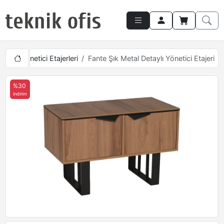
ları
Yönetici Etajerleri
Fante Şık Metal Detaylı Yönetici Etajeri
%30
indirim