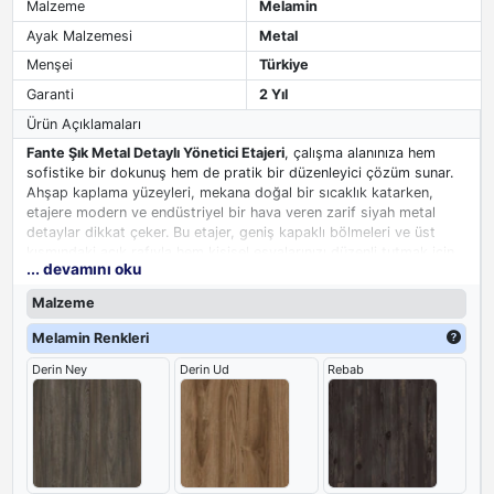
Malzeme
Melamin
Ayak Malzemesi
Metal
Menşei
Türkiye
Garanti
2 Yıl
Ürün Açıklamaları
Fante Şık Metal Detaylı Yönetici Etajeri
, çalışma alanınıza hem
sofistike bir dokunuş hem de pratik bir düzenleyici çözüm sunar.
Ahşap kaplama yüzeyleri, mekana doğal bir sıcaklık katarken,
etajere modern ve endüstriyel bir hava veren zarif siyah metal
detaylar dikkat çeker. Bu etajer, geniş kapaklı bölmeleri ve üst
kısmındaki açık rafıyla hem kişisel eşyalarınızı düzenli tutmak için
... devamını oku
ideal alanlar sunar hem de dekoratif objelerinizi sergileme imkanı
tanır. Özellikle yönetici odaları için tasarlanmış olup, diğer ofis
Malzeme
mobilyalarıyla kusursuz bir uyum sağlayarak, çalışma ortamınızın
genel estetiğini yükseltir. Fante
etajer
, kaliteli malzeme seçimi ve
Melamin Renkleri
şık tasarımıyla, ofisinizin işlevselliğini ve görsel çekiciliğini bir
Derin Ney
Derin Ud
Rebab
arada artırır.