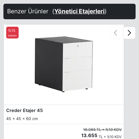
Benzer Ürünler
(
Yönetici Etajerleri
)
%15
indirim
Creder Etajer 45
45 x 45 x 60 cm
16.065 TL + %10 KDV
13.655
TL + %10 KDV