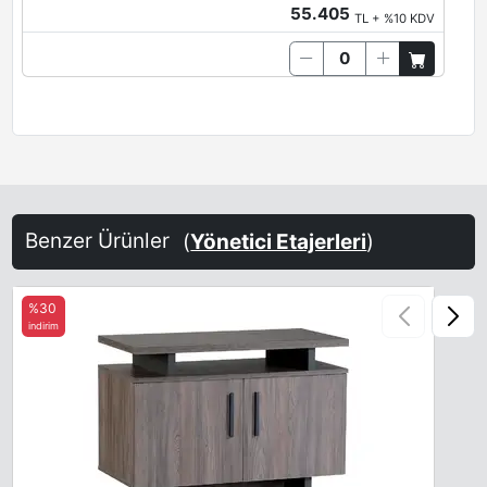
55.405
TL + %10 KDV
Benzer Ürünler
(
Yönetici Etajerleri
)
%30
indirim