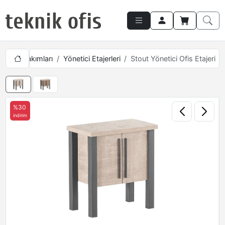
önetici Takımları
Yönetici Etajerleri
Stout Yönetici Ofis Etajeri
%30
indirim