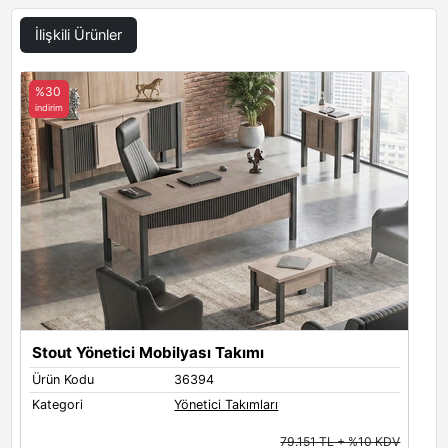
İlişkili Ürünler
%30
indirim
Stout Yönetici Mobilyası Takımı
Ürün Kodu
36394
Kategori
Yönetici Takımları
79.151 TL + %10 KDV