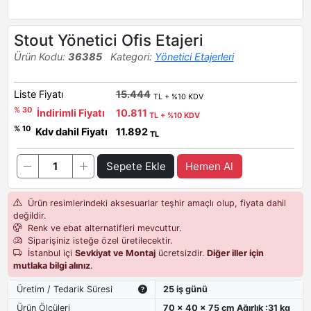
Stout Yönetici Ofis Etajeri
Ürün Kodu:
36385
Kategori:
Yönetici Etajerleri
Liste Fiyatı
15.444
TL + %10 KDV
% 30
İndirimli Fiyatı
10.811
TL + %10 KDV
% 10
Kdv dahil Fiyatı
11.892
TL
Sepete Ekle
Hemen Al
Ürün resimlerindeki aksesuarlar teşhir amaçlı olup, fiyata dahil
değildir.
Renk ve ebat alternatifleri mevcuttur.
Siparişiniz isteğe özel üretilecektir.
İstanbul içi
Sevkiyat ve Montaj
ücretsizdir.
Diğer iller için
mutlaka bilgi alınız
.
Üretim / Tedarik Süresi
25 iş günü
Ürün Ölçüleri
70 x 40 x 75 cm Ağırlık :31 kg