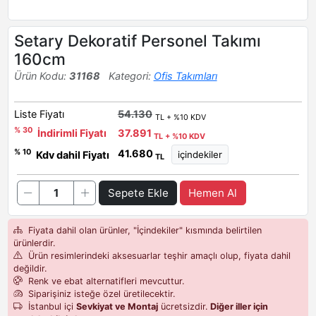
Setary Dekoratif Personel Takımı
160cm
Ürün Kodu:
31168
Kategori:
Ofis Takımları
Liste Fiyatı
54.130
TL + %10 KDV
% 30
İndirimli Fiyatı
37.891
TL + %10 KDV
41.680
% 10
Kdv dahil Fiyatı
TL
Sepete Ekle
Hemen Al
Fiyata dahil olan ürünler, "İçindekiler" kısmında belirtilen
ürünlerdir.
Ürün resimlerindeki aksesuarlar teşhir amaçlı olup, fiyata dahil
değildir.
Renk ve ebat alternatifleri mevcuttur.
Siparişiniz isteğe özel üretilecektir.
İstanbul içi
Sevkiyat ve Montaj
ücretsizdir.
Diğer iller için