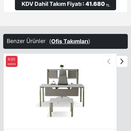
KDV Dahil Takım Fiyatı
: 41.680
TL
Benzer Ürünler
(
Ofis Takımları
)
%30
indirim