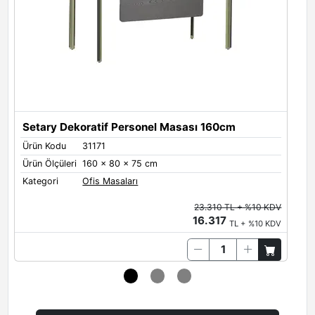
S
Ü
Ü
K
Setary Dekoratif Personel Masası 160cm
Ürün Kodu
31171
Ürün Ölçüleri
160 x 80 x 75 cm
Kategori
Ofis Masaları
23.310 TL + %10 KDV
16.317
TL + %10 KDV