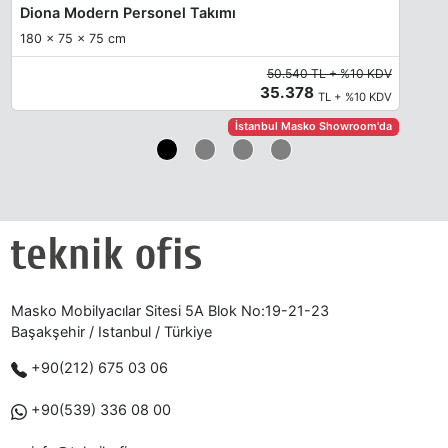
Diona Modern Personel Takımı
180 x 75 x 75 cm
50.540 TL + %10 KDV
35.378
TL + %10 KDV
İstanbul Masko Showroom'da
Masko Mobilyacılar Sitesi 5A Blok No:19-21-23
Başakşehir / Istanbul / Türkiye
+90(212) 675 03 06
+90(539) 336 08 00