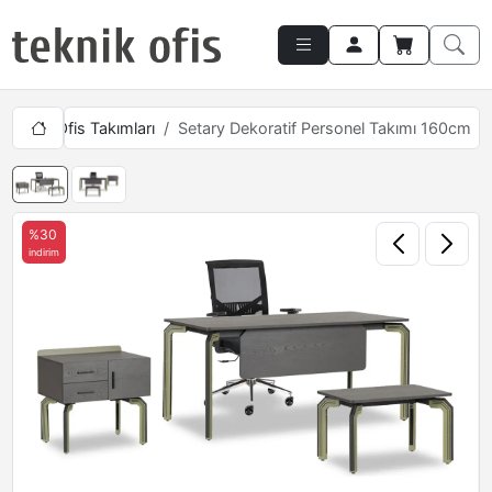
lışma
Ofis Takımları
Setary Dekoratif Personel Takımı 160cm
%30
indirim