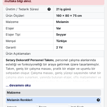
mutlaka bilgi alınız
.
Üretim / Tedarik Süresi
21 iş günü
Ürün Ölçüleri
160 x 80 x 75 cm
Malzeme
Melamin
Etajer
Var
Etajer Tipi
Seyyar
Menşei
Türkiye
Garanti
2 Yıl
Ürün Açıklamaları
Setary Dekoratif Personel Takımı
, personel çalışma alanlarında
estetiği ve fonksiyonelliği bir araya getirmek üzere tasarlanmıştır.
Takım, geniş bir çalışma masası, pratik bir etajer ve uyumlu bir
sehpadan oluşur. Çalışma masası, geniş yüzeyi sayesinde rahat bir
çalışma alanı sunarken, yanında bulunan etajer, ofis malzemeleri ve
dosyalar için düzenli bir yer sağlar. Bu sayede,
işlevsel ofis
... devamını oku
mobilyası
beklentinizi karşılar.
Malzeme
Melamin Renkleri
Antrasit
Beyaz
Ipek Siyah