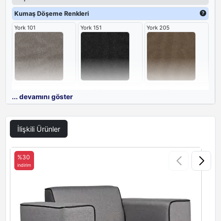
Kumaş Döşeme Renkleri
York 101
York 151
York 205
York 209
York 218
York 220
... devamını göster
İlişkili Ürünler
York 300
York 3030
%30
indirim
i