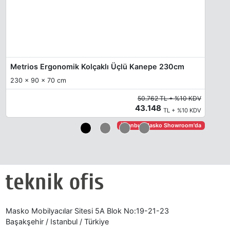
Metrios Ergonomik Kolçaklı Üçlü Kanepe 230cm
230 x 90 x 70 cm
50.762 TL + %10 KDV
43.148
TL + %10 KDV
İstanbul Masko Showroom'da
Masko Mobilyacılar Sitesi 5A Blok No:19-21-23
Başakşehir / Istanbul / Türkiye