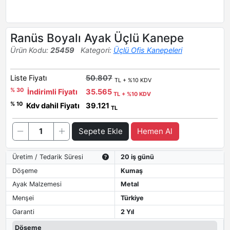
Ranüs Boyalı Ayak Üçlü Kanepe
Ürün Kodu:
25459
Kategori:
Üçlü Ofis Kanepeleri
Liste Fiyatı
50.807
TL + %10 KDV
% 30
İndirimli Fiyatı
35.565
TL + %10 KDV
% 10
Kdv dahil Fiyatı
39.121
TL
Sepete Ekle
Hemen Al
Üretim / Tedarik Süresi
20 iş günü
Döşeme
Kumaş
Ayak Malzemesi
Metal
Menşei
Türkiye
Garanti
2 Yıl
Döşeme