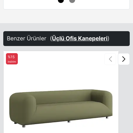
Benzer Ürünler
(
Üçlü Ofis Kanepeleri
)
%15
indirim