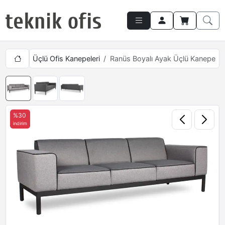
kımları
Üçlü Ofis Kanepeleri
Ranüs Boyalı Ayak Üçlü Kanepe
%30
indirim