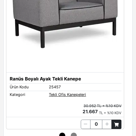
Ranüs Boyalı Ayak Tekli Kanepe
R
Ürün Kodu
25457
Ü
Kategori
Tekli Ofis Kanepeleri
K
30.952 TL + %10 KDV
21.667
TL + %10 KDV