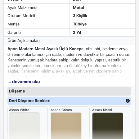
Ayak Malzemesi
Metal
Oturum Modeli
3 Kişilik
Menşei
Türkiye
Garanti
2 Yıl
Ürün Açıklamaları
Apon Modern Metal Ayaklı Üçlü Kanepe
, ofis lobi, bekleme veya
dinlenme alanlarınız için sade, modern ve davetkar bir çözüm sunar.
Kanepenin yumuşak hatlara sahip, kalın dolgulu yapısı, estetik bir
yalınlık sergilerken, konuklarınıza üst düzey bir oturma konforu
sağlar. Kanepenin minimal ayakları, alçak ve net çizgilere sahip
metal ayak detaylarıyla tamamlanarak, tasarıma endüstriyel bir
... devamını oku
şıklık ve sağlamlık katar.
Döşeme
Deri Döşeme Renkleri
Assos White
Assos Cream
Assos Khaki