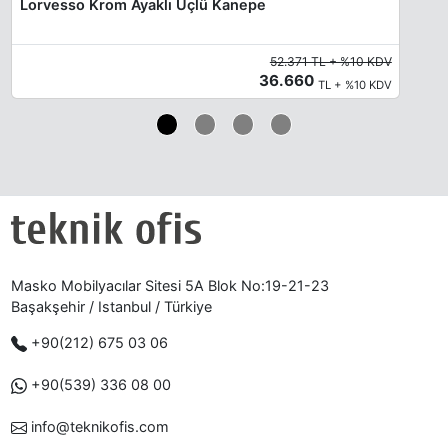
Lorvesso Krom Ayaklı Üçlü Kanepe
52.371 TL + %10 KDV
36.660
TL + %10 KDV
Masko Mobilyacılar Sitesi 5A Blok No:19-21-23
Başakşehir / Istanbul / Türkiye
+90(212) 675 03 06
+90(539) 336 08 00
info@teknikofis.com