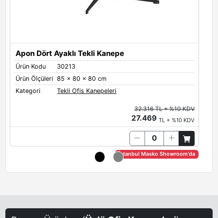
Antrasit
Limestone
Quartz
Apon Dört Ayaklı Tekli Kanepe
A
Ürün Kodu
30213
Ü
Ürün Ölçüleri
85 x 80 x 80 cm
Ü
Oxide
Brown Red
Salmon Orange
Kategori
Tekli Ofis Kanepeleri
K
32.316 TL + %10 KDV
27.469
TL + %10 KDV
Terra Brown
Sand-Yellow
Steel Blue
İstanbul Masko Showroom'da