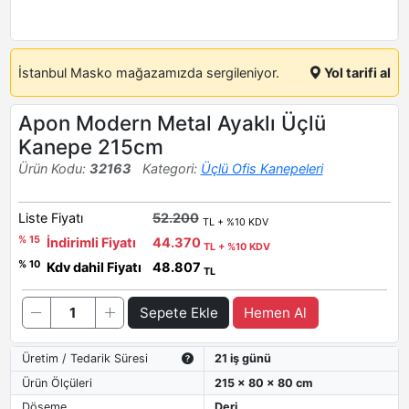
İstanbul Masko mağazamızda sergileniyor.
Yol tarifi al
Apon Modern Metal Ayaklı Üçlü
Kanepe 215cm
Ürün Kodu:
32163
Kategori:
Üçlü Ofis Kanepeleri
Liste Fiyatı
52.200
TL + %10 KDV
% 15
İndirimli Fiyatı
44.370
TL + %10 KDV
% 10
Kdv dahil Fiyatı
48.807
TL
Sepete Ekle
Hemen Al
Üretim / Tedarik Süresi
21 iş günü
Ürün Ölçüleri
215 x 80 x 80 cm
Döşeme
Deri