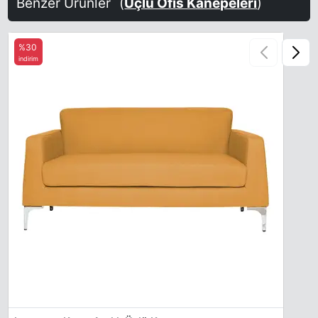
Benzer Ürünler
(
Üçlü Ofis Kanepeleri
)
%30
indirim