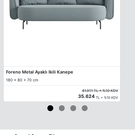
Foreno Metal Ayaklı Ikili Kanepe
180 x 80 x 70 cm
41.911 TL + %10 KDV
35.624
TL + %10 KDV