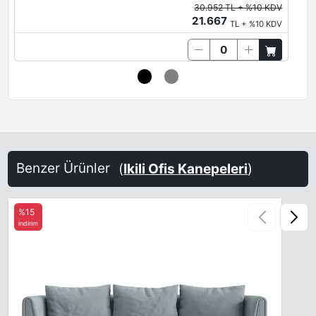
30.952 TL + %10 KDV
21.667
TL + %10 KDV
Benzer Ürünler
(
Ikili Ofis Kanepeleri
)
%15
indirim