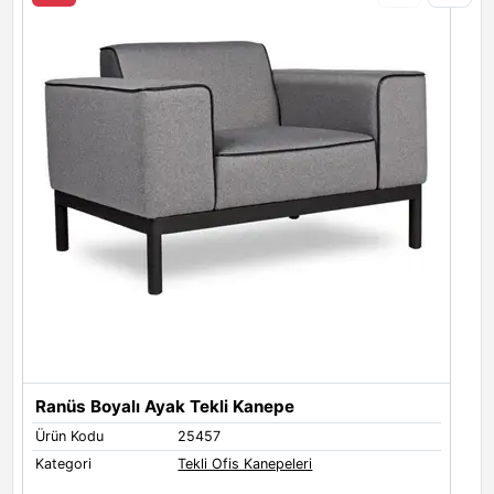
Ranüs Boyalı Ayak Tekli Kanepe
Ürün Kodu
25457
Ü
Kategori
Tekli Ofis Kanepeleri
K