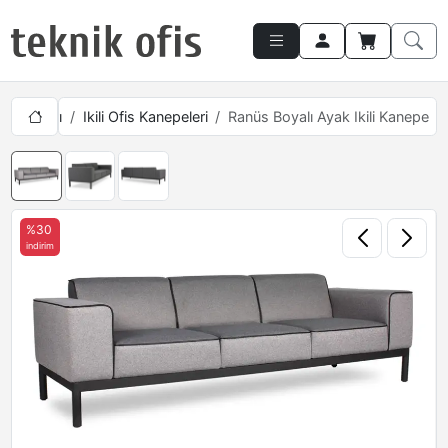
 Takımları
Ikili Ofis Kanepeleri
Ranüs Boyalı Ayak Ikili Kanepe
%30
indirim