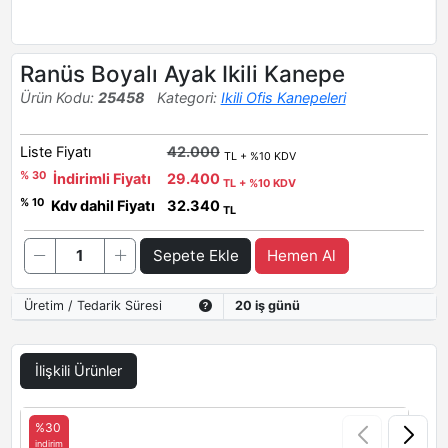
Ranüs Boyalı Ayak Ikili Kanepe
Ürün Kodu:
25458
Kategori:
Ikili Ofis Kanepeleri
Liste Fiyatı
42.000
TL + %10 KDV
% 30
İndirimli Fiyatı
29.400
TL + %10 KDV
% 10
Kdv dahil Fiyatı
32.340
TL
Sepete Ekle
Hemen Al
Üretim / Tedarik Süresi
20 iş günü
İlişkili Ürünler
%30
indirim
i