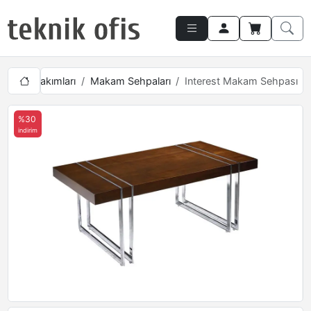
Makam Takımları
Makam Sehpaları
Interest Makam Sehpası
%30
indirim