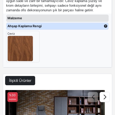
uygun sade ve zarif bir tamamlayıcıdır. Ceviz kaplama yüzey ve
krom detayların birleşimi, sehpayı sadece fonksiyonel değil aynı
zamanda ofis dekorasyonunun şık bir parçası haline getirir.
Malzeme
Ahşap Kaplama Rengi
Ceviz
İlişkili Ürünler
%30
indirim
i