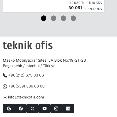
42.930 TL + %10 KDV
30.051
TL + %10 KDV
Masko Mobilyacılar Sitesi 5A Blok No:19-21-23
Başakşehir / Istanbul / Türkiye
+90(212) 675 03 06
+90(539) 336 08 00
info@teknikofis.com