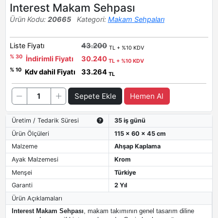
Interest Makam Sehpası
Ürün Kodu:
20665
Kategori:
Makam Sehpaları
Liste Fiyatı
43.200
TL + %10 KDV
% 30
İndirimli Fiyatı
30.240
TL + %10 KDV
% 10
Kdv dahil Fiyatı
33.264
TL
Sepete Ekle
Hemen Al
Üretim / Tedarik Süresi
35 iş günü
Ürün Ölçüleri
115 x 60 x 45 cm
Malzeme
Ahşap Kaplama
Ayak Malzemesi
Krom
Menşei
Türkiye
Garanti
2 Yıl
Ürün Açıklamaları
Interest Makam Sehpası
, makam takımının genel tasarım diline