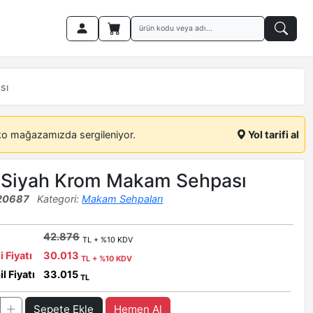
sı
ko mağazamızda sergileniyor.
Yol tarifi al
 Siyah Krom Makam Sehpası
20687
Kategori:
Makam Sehpaları
42.876
TL + %10 KDV
i Fiyatı
30.013
TL + %10 KDV
l Fiyatı
33.015
TL
Sepete Ekle
Hemen Al