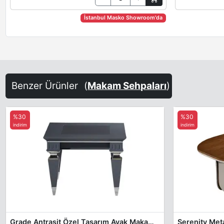
İstanbul Masko Showroom'da
Benzer Ürünler
(
Makam Sehpaları
)
%30
%30
indirim
indirim
Grade Antrasit Özel Tasarım Ayak Makam Sehpası
Serenity Met