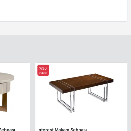
%30
indirim
Sehpası
Interest Makam Sehpası