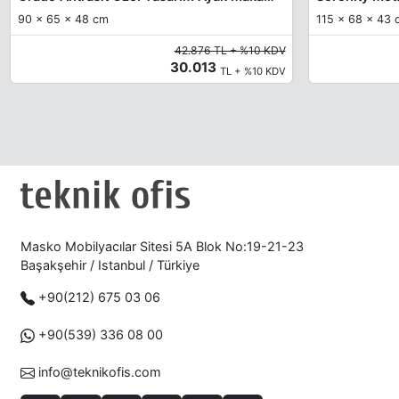
90 x 65 x 48 cm
115 x 68 x 43 c
42.876 TL + %10 KDV
30.013
TL + %10 KDV
Masko Mobilyacılar Sitesi 5A Blok No:19-21-23
Başakşehir / Istanbul / Türkiye
+90(212) 675 03 06
+90(539) 336 08 00
info@teknikofis.com