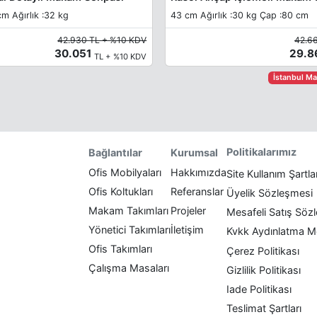
m Ağırlık :32 kg
43 cm Ağırlık :30 kg Çap :80 cm
42.930 TL + %10 KDV
42.6
30.051
29.
TL + %10 KDV
İstanbul M
Politikalarımız
Bağlantılar
Kurumsal
Ofis Mobilyaları
Hakkımızda
Site Kullanım Şartla
Ofis Koltukları
Referanslar
Üyelik Sözleşmesi
Makam Takımları
Projeler
Mesafeli Satış Söz
Yönetici Takımları
İletişim
Kvkk Aydınlatma M
Ofis Takımları
Çerez Politikası
Çalışma Masaları
Gizlilik Politikası
Iade Politikası
Teslimat Şartları