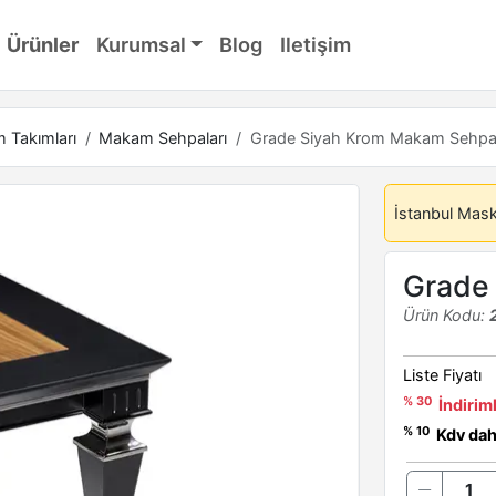
Ürünler
Kurumsal
Blog
Iletişim
 Takımları
Makam Sehpaları
Grade Siyah Krom Makam Sehpa
İstanbul Mas
Grade
Ürün Kodu:
Liste Fiyatı
% 30
İndiriml
% 10
Kdv dahi