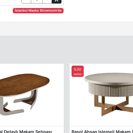
İstanbul Masko Showroom'da
%30
indirim
al Detaylı Makam Sehpası
Rasol Ahşap Işlemeli Makam 