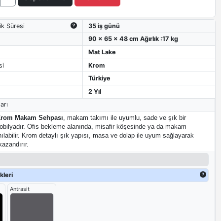
ik Süresi
35 iş günü
90 x 65 x 48 cm Ağırlık :17 kg
Mat Lake
si
Krom
Türkiye
2 Yıl
arı
Krom Makam Sehpası
, makam takımı ile uyumlu, sade ve şık bir
bilyadır. Ofis bekleme alanında, misafir köşesinde ya da makam
ılabilir. Krom detaylı şık yapısı, masa ve dolap ile uyum sağlayarak
kazandırır.
leri
Antrasit