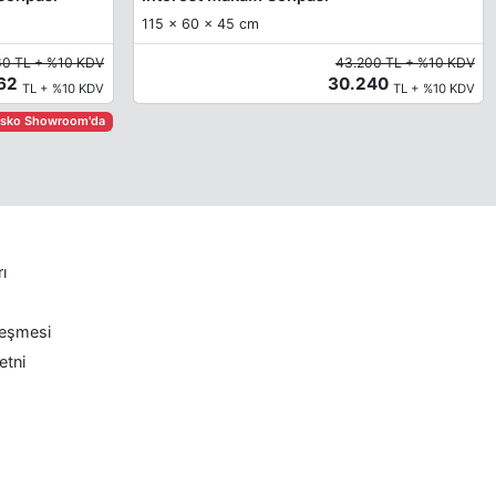
115 x 60 x 45 cm
60 TL + %10 KDV
43.200 TL + %10 KDV
862
30.240
TL + %10 KDV
TL + %10 KDV
asko Showroom'da
rı
leşmesi
etni