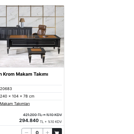
h Krom Makam Takımı
20683
240 x 104 x 78 cm
Makam Takımları
421.200 TL + %10 KDV
294.840
TL + %10 KDV