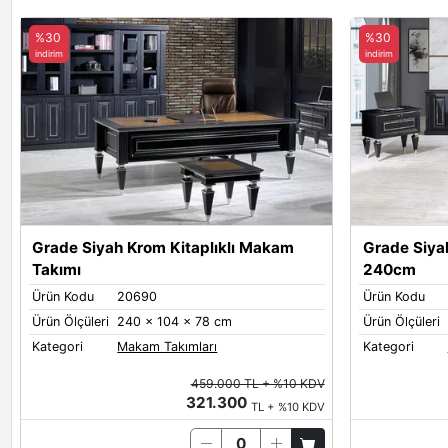
%30
%30
indirim
indirim
Grade Siyah Krom Kitaplıklı Makam
Grade Siya
Takımı
240cm
Ürün Kodu
20690
Ürün Kodu
Ürün Ölçüleri
240 x 104 x 78 cm
Ürün Ölçüleri
Kategori
Makam Takımları
Kategori
459.000 TL + %10 KDV
321.300
TL + %10 KDV