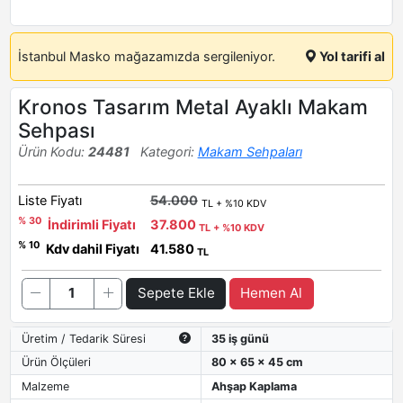
İstanbul Masko mağazamızda sergileniyor.
Yol tarifi al
Kronos Tasarım Metal Ayaklı Makam
Sehpası
Ürün Kodu:
24481
Kategori:
Makam Sehpaları
Liste Fiyatı
54.000
TL + %10 KDV
% 30
İndirimli Fiyatı
37.800
TL + %10 KDV
% 10
Kdv dahil Fiyatı
41.580
TL
Sepete Ekle
Hemen Al
Üretim / Tedarik Süresi
35 iş günü
Ürün Ölçüleri
80 x 65 x 45 cm
Malzeme
Ahşap Kaplama