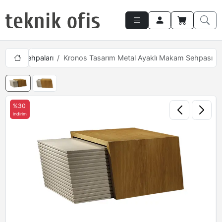
akam Sehpaları
Kronos Tasarım Metal Ayaklı Makam Sehpası
%30
indirim