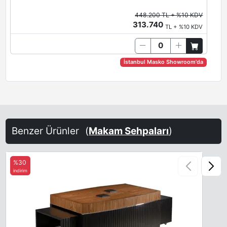
448.200 TL + %10 KDV
313.740
TL + %10 KDV
İstanbul Masko Showroom'da
Benzer Ürünler
(
Makam Sehpaları
)
%30
indirim