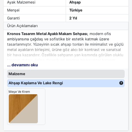
Ayak Malzemesi
Ahşap
Menşei
Türkiye
Garanti
2 Yıl
Ürün Açıklamaları
Kronos Tasarım Metal Ayaklı Makam Sehpası
, modern ofis
ambiyansına çağdaş ve sofistike bir estetik katmak üzere
tasarlanmıştır. Yüzeyinin sıcak ahşap tonları ile minimalist ve güçlü
metal ayakların birleşimi, ürüne göz alıcı bir kontrast ve sanatsal
bir hava kazandırır. Özellikle sehpanın yan kısmında görülen oluklu
tasarım detayı, ürüne dinamik ve modern bir karakter katarak
... devamını oku
ofisinizin estetik algısını güçlendirir.
Malzeme
Bu
makam odası mobilyası
, iç içe geçebilen yapısıyla mekana hem
hareketlilik hem de düzen katarken, ofisinizin genel atmosferini
Ahşap Kaplama Ve Lake Rengi
yükselterek profesyonel imajınızı tamamlar ve ziyaretçileriniz
Meşe Ve Krem
üzerinde güçlü bir izlenim bırakır.