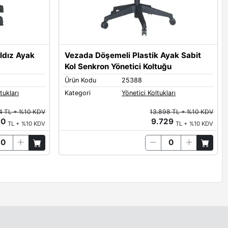
ldız Ayak
Vezada Döşemeli Plastik Ayak Sabit
Kol Senkron Yönetici Koltuğu
Ürün Kodu
25388
tukları
Kategori
Yönetici Koltukları
4 TL + %10 KDV
13.898 TL + %10 KDV
50
9.729
TL + %10 KDV
TL + %10 KDV