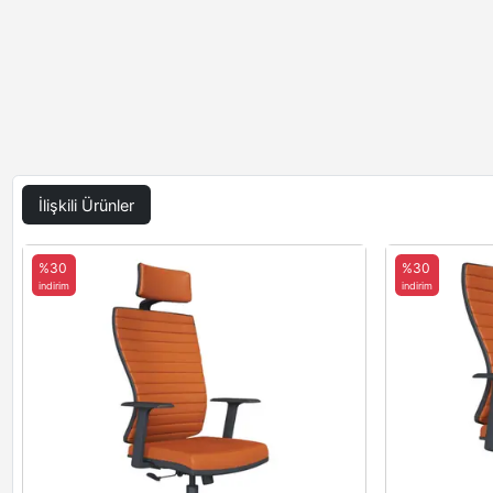
İlişkili Ürünler
%30
%30
indirim
indirim