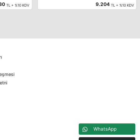
230
9.204
TL + %10 KDV
TL + %10 KDV
rı
leşmesi
etni
WhatsApp