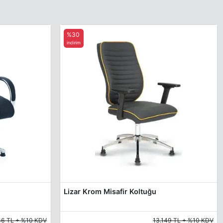
%30
indirim
Lizar Krom Misafir Koltuğu
86 TL + %10 KDV
13.149 TL + %10 KDV