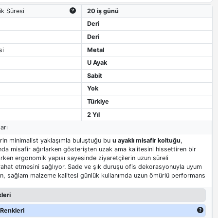
ik Süresi
20 iş günü
Deri
Deri
si
Metal
U Ayak
Sabit
Yok
Türkiye
2 Yıl
arı
rin minimalist yaklaşımla buluştuğu bu
u ayaklı misafir koltuğu
,
da misafir ağırlarken gösterişten uzak ama kalitesini hissettiren bir
rken ergonomik yapısı sayesinde ziyaretçilerin uzun süreli
ahat etmesini sağlıyor. Sade ve şık duruşu ofis dekorasyonuyla uyum
ken, sağlam malzeme kalitesi günlük kullanımda uzun ömürlü performans
leri
Renkleri