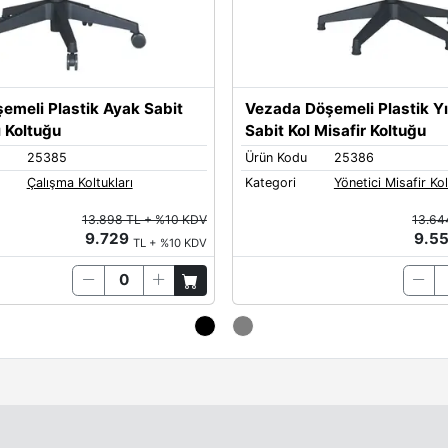
emeli Plastik Ayak Sabit
Vezada Döşemeli Plastik Yı
ı Koltuğu
Sabit Kol Misafir Koltuğu
25385
Ürün Kodu
25386
Çalışma Koltukları
Kategori
Yönetici Misafir Kol
13.898 TL + %10 KDV
13.64
9.729
9.5
TL + %10 KDV