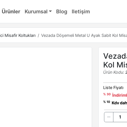
Ürünler
Kurumsal
Blog
Iletişim
ci Misafir Koltukları
Vezada Döşemeli Metal U Ayak Sabit Kol Misa
Vezada
Kol Mi
Ürün Kodu:
Liste Fiyatı
% 30
İndiriml
% 10
Kdv dahi