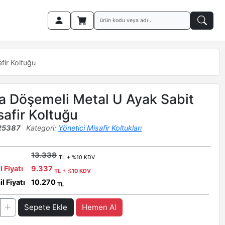
fir Koltuğu
 Döşemeli Metal U Ayak Sabit
safir Koltuğu
25387
Kategori:
Yönetici Misafir Koltukları
13.338
TL + %10 KDV
i Fiyatı
9.337
TL + %10 KDV
l Fiyatı
10.270
TL
Sepete Ekle
Hemen Al