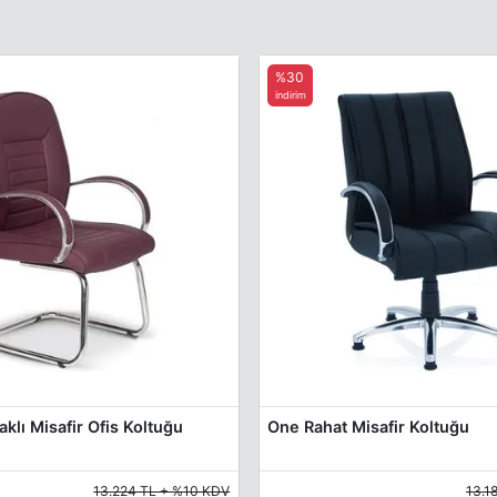
%30
indirim
klı Misafir Ofis Koltuğu
One Rahat Misafir Koltuğu
13.224 TL + %10 KDV
13.1