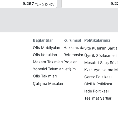
9.257
9.
TL + %10 KDV
Politikalarımız
Bağlantılar
Kurumsal
Ofis Mobilyaları
Hakkımızda
Site Kullanım Şartla
Ofis Koltukları
Referanslar
Üyelik Sözleşmesi
Makam Takımları
Projeler
Mesafeli Satış Söz
Yönetici Takımları
İletişim
Kvkk Aydınlatma M
Ofis Takımları
Çerez Politikası
Çalışma Masaları
Gizlilik Politikası
Iade Politikası
Teslimat Şartları