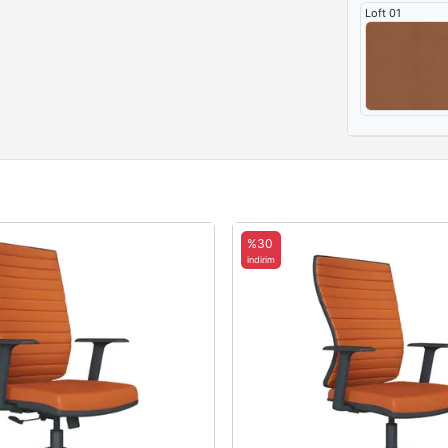
Loft 01
%30
indirim