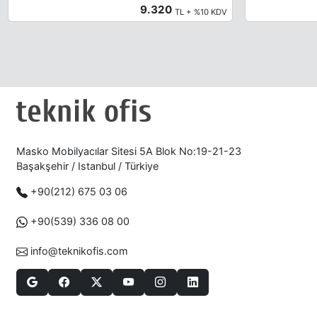
9.320
TL + %10 KDV
Masko Mobilyacılar Sitesi 5A Blok No:19-21-23
Başakşehir / Istanbul / Türkiye
+90(212) 675 03 06
+90(539) 336 08 00
info@teknikofis.com