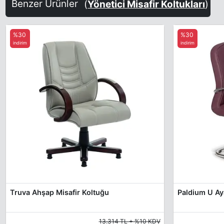
Benzer Ürünler
(
Yönetici Misafir Koltukları
)
%30
%30
indirim
indirim
Truva Ahşap Misafir Koltuğu
Paldium U Aya
13.314 TL + %10 KDV