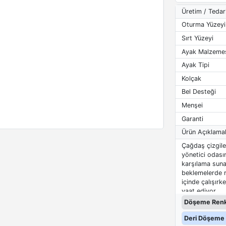
Üretim / Tedar
Oturma Yüzeyi
Sırt Yüzeyi
Ayak Malzeme
Ayak Tipi
Kolçak
Bel Desteği
Menşei
Garanti
Ürün Açıklamal
Çağdaş çizgile
yönetici odasın
karşılama suna
beklemelerde r
içinde çalışır
vaat ediyor.
Döşeme Renk
Deri Döşeme 