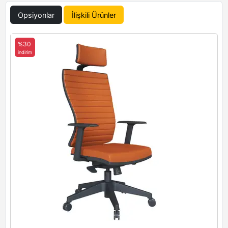
Opsiyonlar
İlişkili Ürünler
%30
indirim