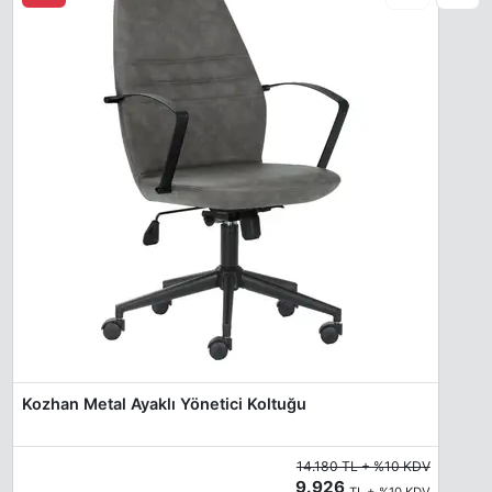
Kozhan Metal Ayaklı Yönetici Koltuğu
14.180 TL + %10 KDV
9.926
TL + %10 KDV