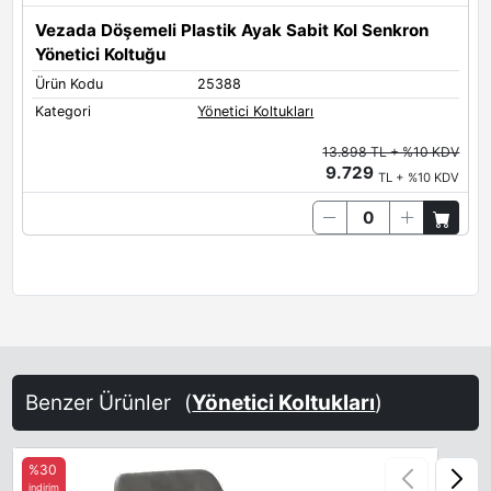
Vezada Döşemeli Plastik Ayak Sabit Kol Senkron
Yönetici Koltuğu
Ürün Kodu
25388
Kategori
Yönetici Koltukları
13.898 TL + %10 KDV
9.729
TL + %10 KDV
Benzer Ürünler
(
Yönetici Koltukları
)
%30
indirim