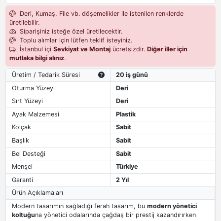
Deri, Kumaş, File vb. döşemelikler ile istenilen renklerde
üretilebilir.
Siparişiniz isteğe özel üretilecektir.
Toplu alımlar için lütfen teklif isteyiniz.
İstanbul içi
Sevkiyat ve Montaj
ücretsizdir.
Diğer iller için
mutlaka bilgi alınız
.
Üretim / Tedarik Süresi
20 iş günü
Oturma Yüzeyi
Deri
Sırt Yüzeyi
Deri
Ayak Malzemesi
Plastik
Kolçak
Sabit
Başlık
Sabit
Bel Desteği
Sabit
Menşei
Türkiye
Garanti
2 Yıl
Ürün Açıklamaları
Modern tasarımın sağladığı ferah tasarım, bu
modern yönetici
koltuğu
na yönetici odalarında çağdaş bir prestij kazandırırken