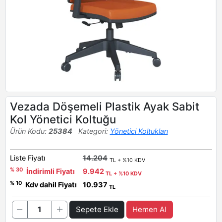
Vezada Döşemeli Plastik Ayak Sabit
Kol Yönetici Koltuğu
Ürün Kodu:
25384
Kategori:
Yönetici Koltukları
Liste Fiyatı
14.204
TL + %10 KDV
% 30
İndirimli Fiyatı
9.942
TL + %10 KDV
% 10
Kdv dahil Fiyatı
10.937
TL
Sepete Ekle
Hemen Al