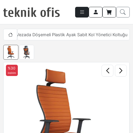
ukları
Vezada Döşemeli Plastik Ayak Sabit Kol Yönetici Koltuğu
%30
indirim