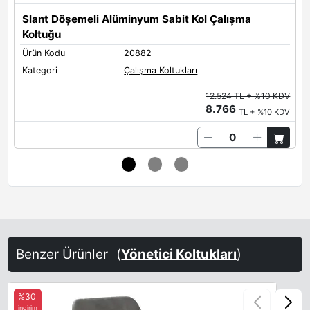
Slant Döşemeli Alüminyum Sabit Kol Çalışma
Koltuğu
M
Ürün Kodu
20882
Ü
Kategori
Çalışma Koltukları
K
12.524 TL + %10 KDV
8.766
TL + %10 KDV
Benzer Ürünler
(
Yönetici Koltukları
)
%30
indirim