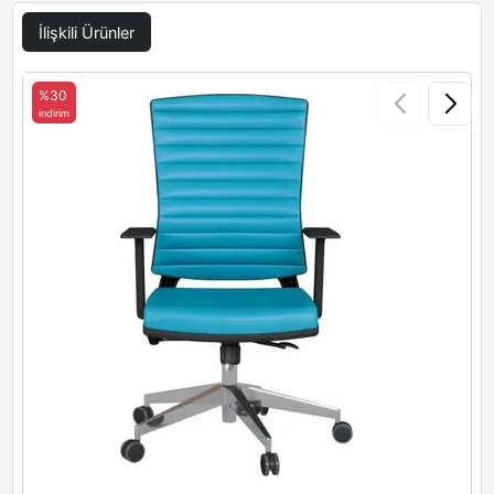
İlişkili Ürünler
%30
indirim
i