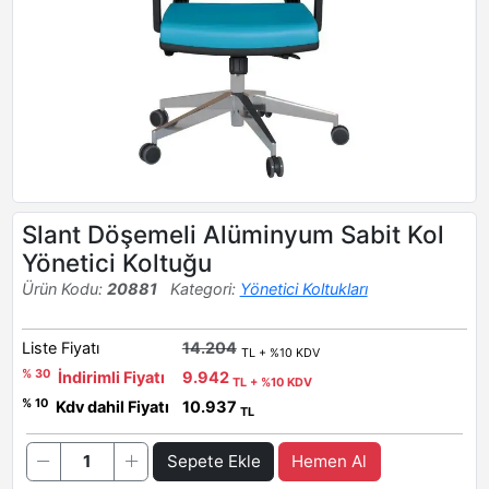
Slant Döşemeli Alüminyum Sabit Kol
Yönetici Koltuğu
Ürün Kodu:
20881
Kategori:
Yönetici Koltukları
Liste Fiyatı
14.204
TL + %10 KDV
% 30
İndirimli Fiyatı
9.942
TL + %10 KDV
% 10
Kdv dahil Fiyatı
10.937
TL
Sepete Ekle
Hemen Al