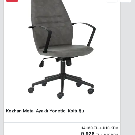
Kozhan Metal Ayaklı Yönetici Koltuğu
14.180 TL + %10 KDV
9.926
TL + %10 KDV