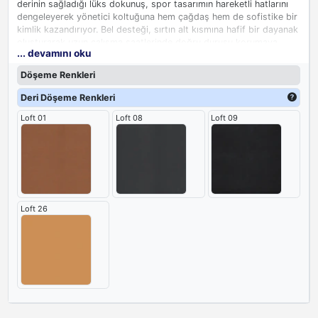
derinin sağladığı lüks dokunuş, spor tasarımın hareketli hatlarını
dengeleyerek yönetici koltuğuna hem çağdaş hem de sofistike bir
kimlik kazandırıyor. Bel desteği, sırtın alt kısmına hafif bir dayanak
oluşturarak uzun çalışma saatlerinde doğru duruşu korumaya
... devamını oku
yardımcı olurken aynı zamanda yorgunluğu en aza indiriyor, bu da
yöneticilerin gün boyu enerjik ve odaklı kalmasını destekliyor.
Döşeme Renkleri
Yönetici odalarında hem spor hem de lüks anlayışını bir arada
yaşamak isteyenler için güçlü bir seçenek olarak öne çıkıyor.
Deri Döşeme Renkleri
Loft 01
Loft 08
Loft 09
Loft 26