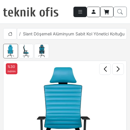
Koltukları
Slant Döşemeli Alüminyum Sabit Kol Yönetici Koltuğu
%30
indirim