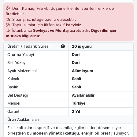
Deri, Kumaş, File vb. döşemelikler ile istenilen renklerde
üretilebilir.
Siparişiniz isteğe özel üretilecektir.
Toplu alımlar için lütfen teklif isteyiniz.
İstanbul içi
Sevkiyat ve Montaj
ücretsizdir.
Diğer iller için
mutlaka bilgi alınız
.
Üretim / Tedarik Süresi
20 iş günü
Oturma Yüzeyi
Deri
Sırt Yüzeyi
Deri
Ayak Malzemesi
Alüminyum
Kolçak
Sabit
Başlık
Sabit
Bel Desteği
Ayarlanabilir
Menşei
Türkiye
Garanti
2 Yıl
Ürün Açıklamaları
Fileli koltukların sportif ve dinamik çizgilerini deri döşemesiyle
birleştiren bu
modern yönetici koltuğu
, enerjik bir prestij sunuyor,