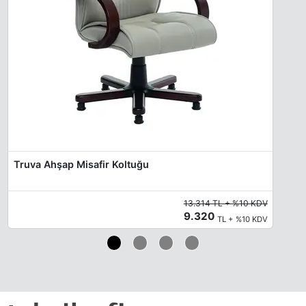
Truva Ahşap Misafir Koltuğu
13.314 TL + %10 KDV
9.320
TL + %10 KDV