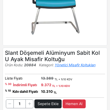
Slant Döşemeli Alüminyum Sabit Kol
U Ayak Misafir Koltuğu
Ürün Kodu:
20884
Kategori:
Yönetici Misafir Koltukları
Liste Fiyatı
13.389
TL + %10 KDV
% 30
İndirimli Fiyatı
9.372
TL + %10 KDV
% 10
Kdv dahil Fiyatı
10.310
TL
Sepete Ekle
Hemen Al