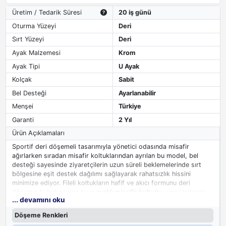
Üretim / Tedarik Süresi
20 iş günü
Oturma Yüzeyi
Deri
Sırt Yüzeyi
Deri
Ayak Malzemesi
Krom
Ayak Tipi
U Ayak
Kolçak
Sabit
Bel Desteği
Ayarlanabilir
Menşei
Türkiye
Garanti
2 Yıl
Ürün Açıklamaları
Sportif deri döşemeli tasarımıyla yönetici odasında misafir
ağırlarken sıradan misafir koltuklarından ayrılan bu model, bel
desteği sayesinde ziyaretçilerin uzun süreli beklemelerinde sırt
bölgesine eşit destek dağılımı sağlayarak rahatsızlık hissini
minimize ediyor. Fileli koltukların hafif ve akıcı formunu deri
döşemeyle buluşturan bu
u ayaklı misaifir koltuğu
, spor hatların
... devamını oku
getirdiği enerjik görünümü lüks dokusuyla dengeleyerek makam
odasında davetkar ama prestijli bir atmosfer yaratıyor. Yönetici
Döşeme Renkleri
odalarında ağırlanan ziyaretçilere konforlu bir bekleme deneyimi