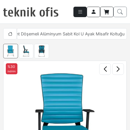
arı
Slant Döşemeli Alüminyum Sabit Kol U Ayak Misafir Koltuğu
%30
indirim