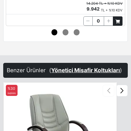
14.204 TL + %10 KDV
9.942
TL + %10 KDV
Benzer Ürünler
(
Yönetici Misafir Koltukları
)
%30
indirim