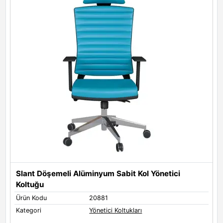
Slant Döşemeli Alüminyum Sabit Kol Yönetici
Koltuğu
Ürün Kodu
20881
Ü
Kategori
Yönetici Koltukları
K