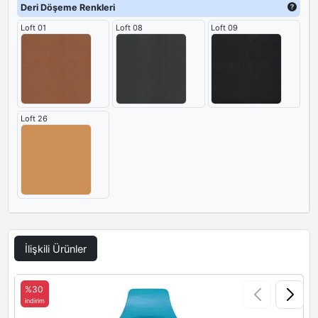
sunan bu model, ofis prestijini tamamlayan güvenilir bir
Deri Döşeme Renkleri
tamamlayıcı olarak öne çıkıyor.
Loft 01
Loft 08
Loft 09
Loft 26
İlişkili Ürünler
%30
indirim
i