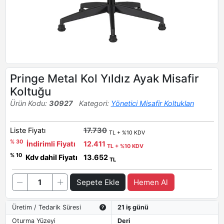
Pringe Metal Kol Yıldız Ayak Misafir
Koltuğu
Ürün Kodu:
30927
Kategori:
Yönetici Misafir Koltukları
Liste Fiyatı
17.730
TL + %10 KDV
% 30
İndirimli Fiyatı
12.411
TL + %10 KDV
% 10
Kdv dahil Fiyatı
13.652
TL
Sepete Ekle
Hemen Al
Üretim / Tedarik Süresi
21 iş günü
Oturma Yüzeyi
Deri