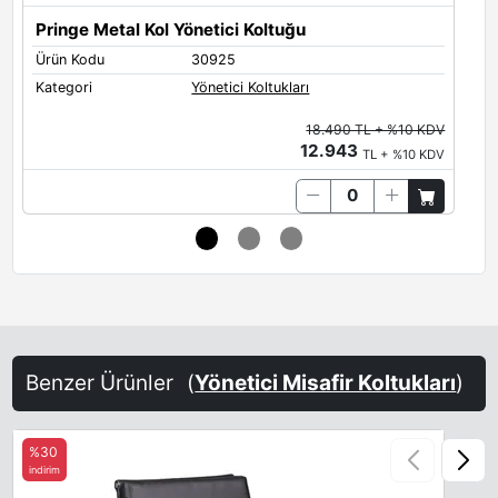
Pringe Metal Kol Yönetici Koltuğu
Ürün Kodu
30925
Ü
Kategori
Yönetici Koltukları
K
18.490 TL + %10 KDV
12.943
TL + %10 KDV
Benzer Ürünler
(
Yönetici Misafir Koltukları
)
%30
indirim