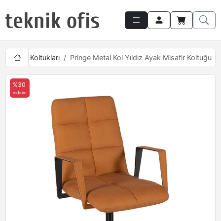
i Misafir Koltukları
Pringe Metal Kol Yıldız Ayak Misafir Koltuğu
%30
indirim