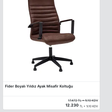
Fider Boyalı Yıldız Ayak Misafir Koltuğu
17.472 TL + %10 KDV
12.230
TL + %10 KDV