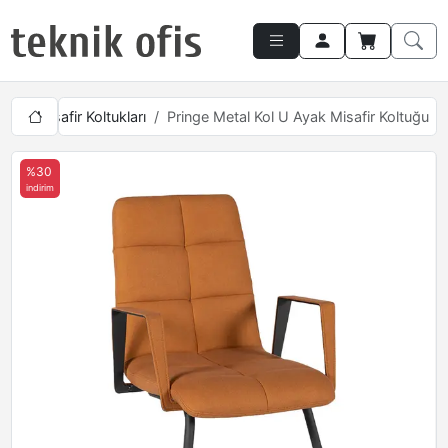
etici Misafir Koltukları
Pringe Metal Kol U Ayak Misafir Koltuğu
%30
indirim