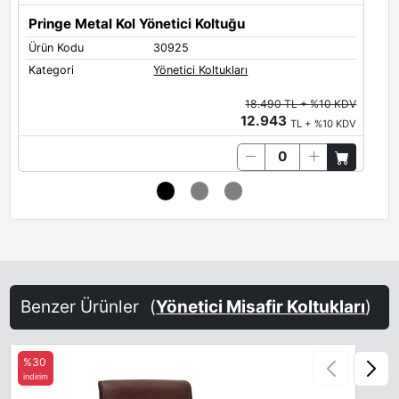
Pringe Metal Kol Yönetici Koltuğu
Ürün Kodu
30925
Ü
Kategori
Yönetici Koltukları
K
18.490 TL + %10 KDV
12.943
TL + %10 KDV
Benzer Ürünler
(
Yönetici Misafir Koltukları
)
%30
indirim