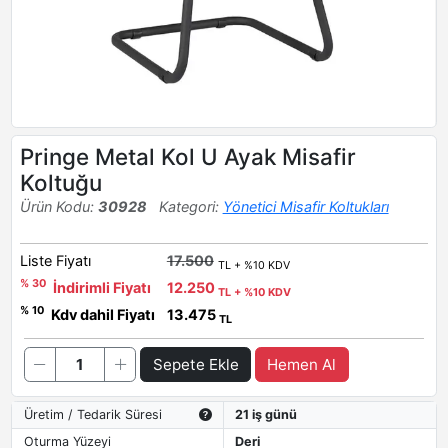
Pringe Metal Kol U Ayak Misafir
Koltuğu
Ürün Kodu:
30928
Kategori:
Yönetici Misafir Koltukları
Liste Fiyatı
17.500
TL + %10 KDV
% 30
İndirimli Fiyatı
12.250
TL + %10 KDV
% 10
Kdv dahil Fiyatı
13.475
TL
Sepete Ekle
Hemen Al
Üretim / Tedarik Süresi
21 iş günü
Oturma Yüzeyi
Deri