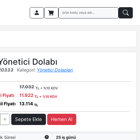
Yönetici Dolabı
20333
Kategori:
Yönetici Dolapları
17.032
TL + %10 KDV
i Fiyatı
11.922
TL + %10 KDV
l Fiyatı
13.114
TL
Sepete Ekle
Hemen Al
ik Süresi
25 iş günü