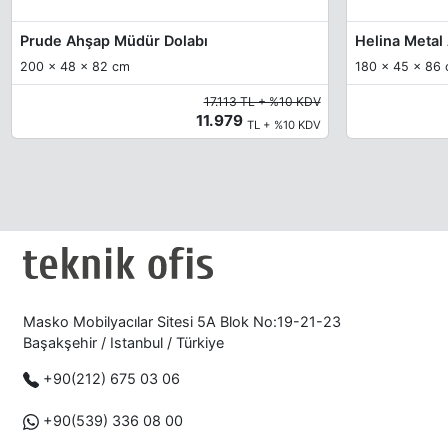
Prude Ahşap Müdür Dolabı
Helina Metal
200 x 48 x 82 cm
180 x 45 x 86
17.113 TL + %10 KDV
11.979
TL + %10 KDV
Masko Mobilyacılar Sitesi 5A Blok No:19-21-23
Başakşehir / Istanbul / Türkiye
+90(212) 675 03 06
+90(539) 336 08 00