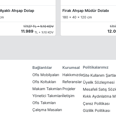
 Ayaklı Ahşap Dolap
Firak Ahşap Müdür Dolabı
 cm
180 x 40 x 120 cm
17.127 TL + %10 KDV
17.
11.989
12.
TL + %10 KDV
Politikalarımız
Bağlantılar
Kurumsal
Ofis Mobilyaları
Hakkımızda
Site Kullanım Şartla
Ofis Koltukları
Referanslar
Üyelik Sözleşmesi
Makam Takımları
Projeler
Mesafeli Satış Söz
Yönetici Takımları
İletişim
Kvkk Aydınlatma M
Ofis Takımları
Çerez Politikası
Çalışma Masaları
Gizlilik Politikası