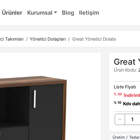
Ürünler
Kurumsal
Blog
Iletişim
ci Takımları
Yönetici Dolapları
Great Yönetici Dolabı
Great 
Ürün Kodu:
Liste Fiyatı
% 30
İndiriml
% 10
Kdv dahi
Üretim / Tedar