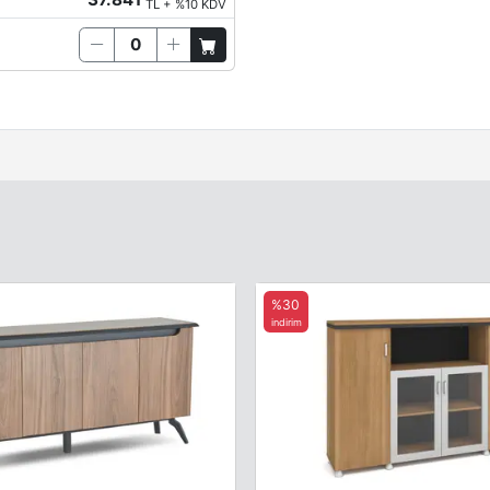
TL + %10 KDV
%30
indirim