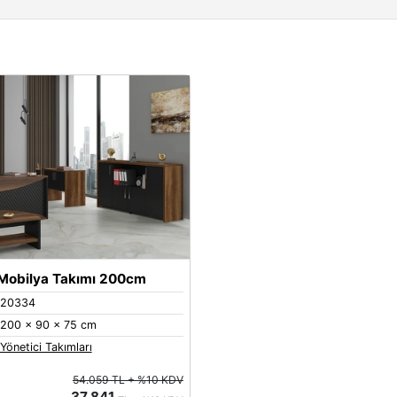
 Mobilya Takımı 200cm
20334
200 x 90 x 75 cm
Yönetici Takımları
54.059 TL + %10 KDV
37.841