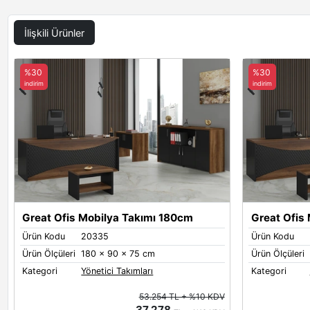
İlişkili Ürünler
%30
%30
indirim
indirim
Great Ofis Mobilya Takımı 180cm
Great Ofis
Ürün Kodu
20335
Ürün Kodu
Ürün Ölçüleri
180 x 90 x 75 cm
Ürün Ölçüleri
Kategori
Yönetici Takımları
Kategori
53.254 TL + %10 KDV
37.278