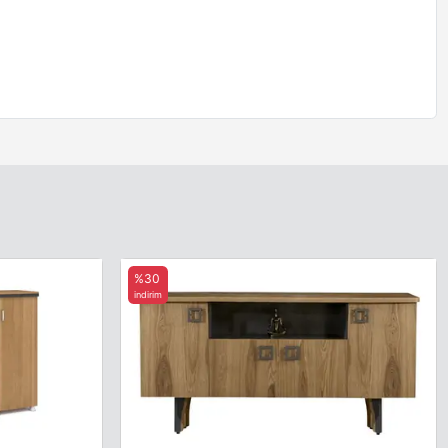
%30
indirim