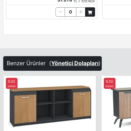
TL + %10 KDV
Benzer Ürünler
(
Yönetici Dolapları
)
%30
%30
indirim
indirim