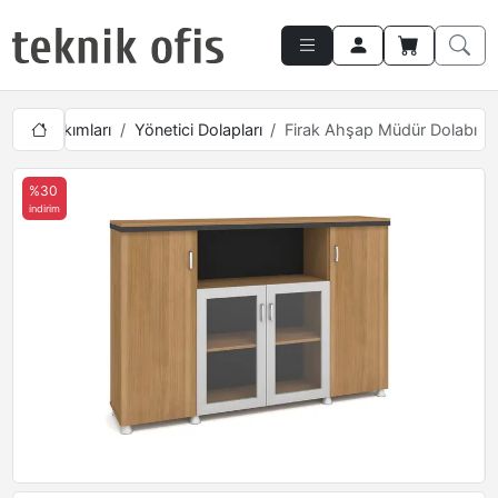
netici Takımları
Yönetici Dolapları
Firak Ahşap Müdür Dolabı
%30
indirim