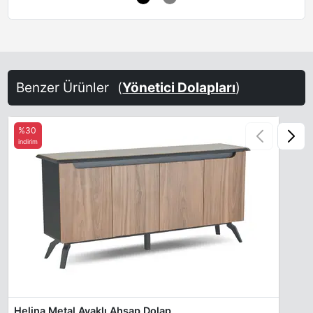
Benzer Ürünler
(
Yönetici Dolapları
)
%30
indirim
Helina Metal Ayaklı Ahşap Dolap