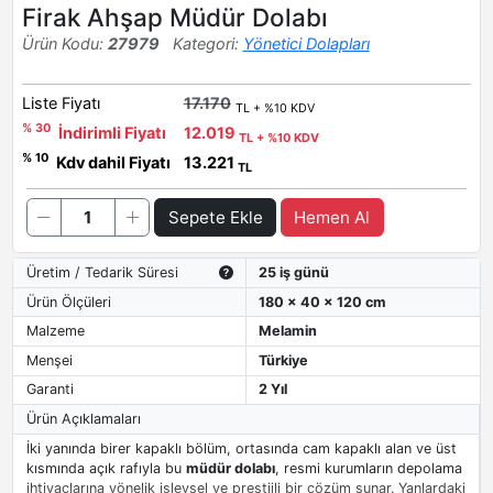
Firak Ahşap Müdür Dolabı
Ürün Kodu:
27979
Kategori:
Yönetici Dolapları
Liste Fiyatı
17.170
TL + %10 KDV
% 30
İndirimli Fiyatı
12.019
TL + %10 KDV
% 10
Kdv dahil Fiyatı
13.221
TL
Sepete Ekle
Hemen Al
Üretim / Tedarik Süresi
25 iş günü
Ürün Ölçüleri
180 x 40 x 120 cm
Malzeme
Melamin
Menşei
Türkiye
Garanti
2 Yıl
Ürün Açıklamaları
İki yanında birer kapaklı bölüm, ortasında cam kapaklı alan ve üst
kısmında açık rafıyla bu
müdür dolabı
, resmi kurumların depolama
ihtiyaçlarına yönelik işlevsel ve prestijli bir çözüm sunar. Yanlardaki