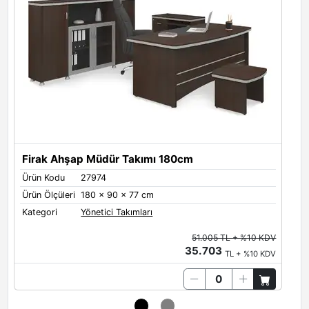
Antrasit
Siyah
Beyaz
Firak Ahşap Müdür Takımı 180cm
Ürün Kodu
27974
Ü
Ürün Ölçüleri
180 x 90 x 77 cm
Ü
Kategori
Yönetici Takımları
K
51.005 TL + %10 KDV
35.703
TL + %10 KDV