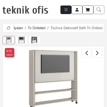
ntı Mobilyaları
Tv Üniteleri
Tochos Dekoratif Raflı Tv Ünitesi
%15
indirim