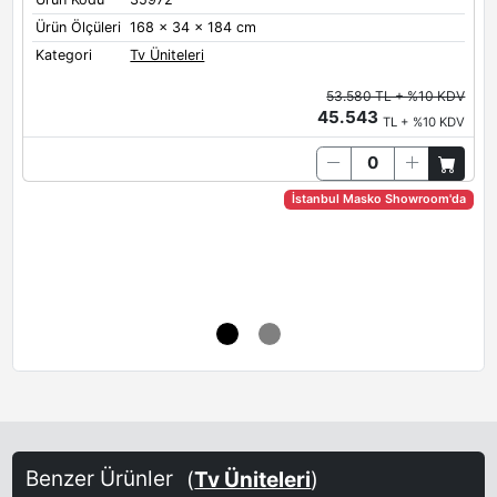
Ürün Ölçüleri
168 x 34 x 184 cm
Kategori
Tv Üniteleri
53.580 TL + %10 KDV
45.543
TL + %10 KDV
Ü
Ü
K
İstanbul Masko Showroom'da
Benzer Ürünler
(
Tv Üniteleri
)