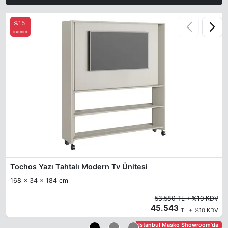
%15
indirim
Tochos Yazı Tahtalı Modern Tv Ünitesi
168 x 34 x 184 cm
53.580 TL + %10 KDV
45.543
TL + %10 KDV
İstanbul Masko Showroom'da