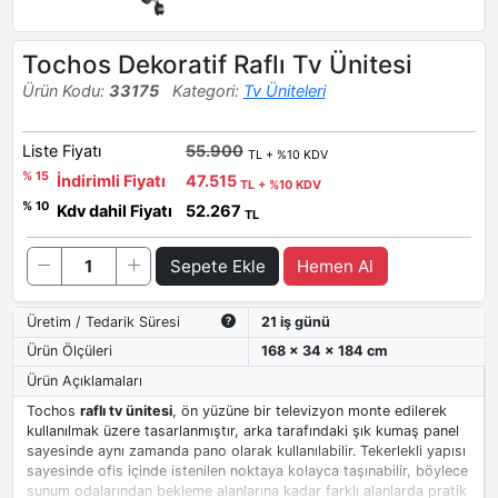
Tochos Dekoratif Raflı Tv Ünitesi
Ürün Kodu:
33175
Kategori:
Tv Üniteleri
Liste Fiyatı
55.900
TL + %10 KDV
% 15
İndirimli Fiyatı
47.515
TL + %10 KDV
% 10
Kdv dahil Fiyatı
52.267
TL
Sepete Ekle
Hemen Al
Üretim / Tedarik Süresi
21 iş günü
Ürün Ölçüleri
168 x 34 x 184 cm
Ürün Açıklamaları
Tochos
raflı tv ünitesi
, ön yüzüne bir televizyon monte edilerek
kullanılmak üzere tasarlanmıştır, arka tarafındaki şık kumaş panel
sayesinde aynı zamanda pano olarak kullanılabilir. Tekerlekli yapısı
sayesinde ofis içinde istenilen noktaya kolayca taşınabilir, böylece
sunum odalarından bekleme alanlarına kadar farklı alanlarda pratik