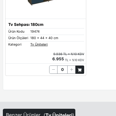
Tv Sehpası 180cm
Ürün Kodu
19474
Ürün Ölçüleri
180 x 44 x 40 cm
Kategori
Tv Üniteleri
9.936 TL + %10 KDV
6.955
TL + %10 KDV
Benzer Ürünler
(
Tv Üniteleri
)