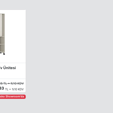
v Ünitesi
15 TL + %10 KDV
033
TL + %10 KDV
asko Showroom'da