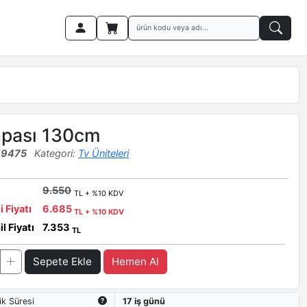
hpası 130cm
19475
Kategori:
Tv Üniteleri
9.550
TL + %10 KDV
i Fiyatı
6.685
TL + %10 KDV
l Fiyatı
7.353
TL
Sepete Ekle
Hemen Al
ik Süresi
17 iş günü