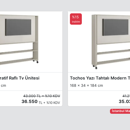
%15
indirim
tif Raflı Tv Ünitesi
Tochos Yazı Tahtalı Modern T
4 cm
168 x 34 x 184 cm
43.000 TL + %10 KDV
41.2
36.550
35.
TL + %10 KDV
İstanbul M