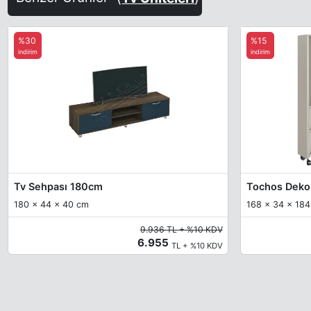
%30
%15
indirim
indirim
Tv Sehpası 180cm
Tochos Dekora
180 x 44 x 40 cm
168 x 34 x 18
9.936 TL + %10 KDV
6.955
TL + %10 KDV