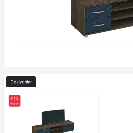
Opsiyonlar
%30
indirim