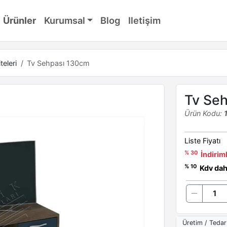
Ürünler
Kurumsal
Blog
Iletişim
teleri
Tv Sehpası 130cm
Tv Se
Ürün Kodu:
Liste Fiyatı
% 30
İndiriml
% 10
Kdv dahi
Üretim / Tedar