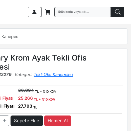
s Kanepesi
ry Krom Ayak Tekli Ofis
esi
22279
Kategori:
Tekli Ofis Kanepeleri
36.094
TL + %10 KDV
i Fiyatı
25.266
TL + %10 KDV
l Fiyatı
27.793
TL
Sepete Ekle
Hemen Al