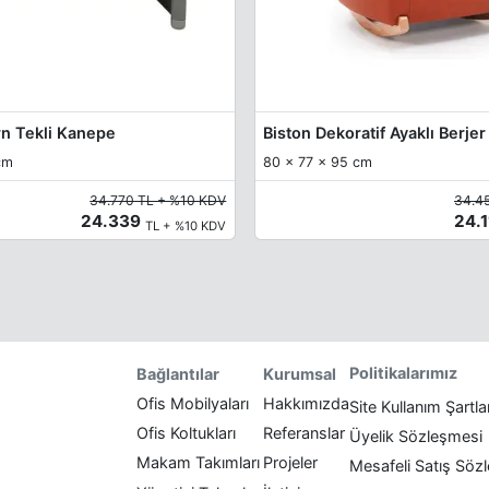
n Tekli Kanepe
Biston Dekoratif Ayaklı Berjer
cm
80 x 77 x 95 cm
34.770 TL + %10 KDV
34.4
24.339
24.
TL + %10 KDV
Politikalarımız
Bağlantılar
Kurumsal
Ofis Mobilyaları
Hakkımızda
Site Kullanım Şartla
Ofis Koltukları
Referanslar
Üyelik Sözleşmesi
Makam Takımları
Projeler
Mesafeli Satış Söz