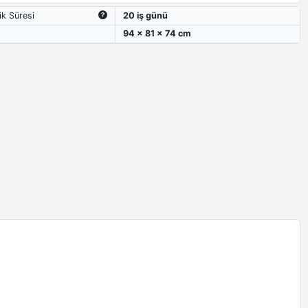
ik Süresi
20 iş günü
94 x 81 x 74 cm