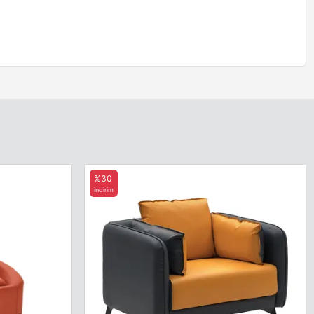
%30
indirim