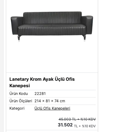
Lanetary Krom Ayak Üçlü Ofis
Kanepesi
Ürün Kodu
22281
Ürün Ölçüleri
214 x 81 x 74 cm
Kategori
Üçlü Ofis Kanepeleri
45.003 TL + %10 KDV
31.502
TL + %10 KDV