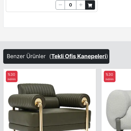
Benzer Ürünler
(
Tekli Ofis Kanepeleri
)
%30
%30
indirim
indirim