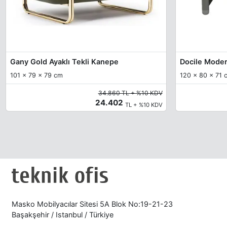
Gany Gold Ayaklı Tekli Kanepe
Docile Moder
101 x 79 x 79 cm
120 x 80 x 71 
34.860 TL + %10 KDV
24.402
TL + %10 KDV
Masko Mobilyacılar Sitesi 5A Blok No:19-21-23
Başakşehir / Istanbul / Türkiye