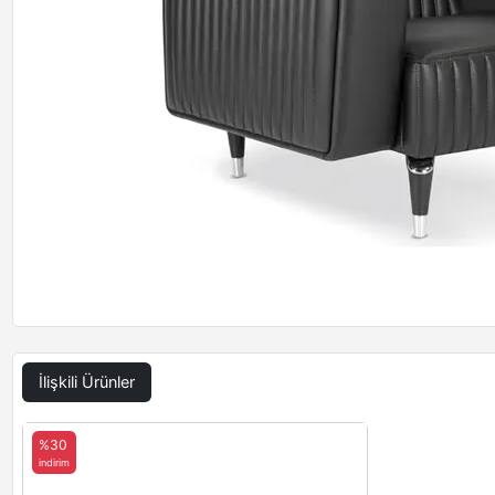
İlişkili Ürünler
%30
indirim