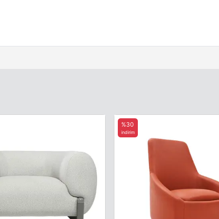
%30
indirim