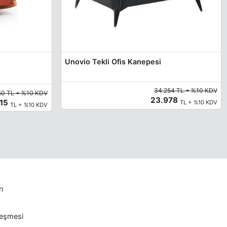
Unovio Tekli Ofis Kanepesi
34.254 TL + %10 KDV
50 TL + %10 KDV
23.978
115
TL + %10 KDV
TL + %10 KDV
rı
leşmesi