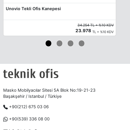
Unovio Tekli Ofis Kanepesi
34.254 TL + %10 KDV
23.978
TL + %10 KDV
Masko Mobilyacılar Sitesi 5A Blok No:19-21-23
Başakşehir / Istanbul / Türkiye
+90(212) 675 03 06
+90(539) 336 08 00