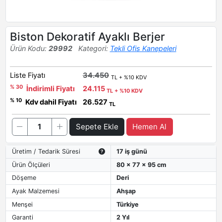
Biston Dekoratif Ayaklı Berjer
Ürün Kodu:
29992
Kategori:
Tekli Ofis Kanepeleri
Liste Fiyatı
34.450
TL + %10 KDV
% 30
İndirimli Fiyatı
24.115
TL + %10 KDV
% 10
Kdv dahil Fiyatı
26.527
TL
Sepete Ekle
Hemen Al
Üretim / Tedarik Süresi
17 iş günü
Ürün Ölçüleri
80 x 77 x 95 cm
Döşeme
Deri
Ayak Malzemesi
Ahşap
Menşei
Türkiye
Garanti
2 Yıl