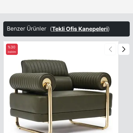
Benzer Ürünler
(
Tekli Ofis Kanepeleri
)
%30
indirim