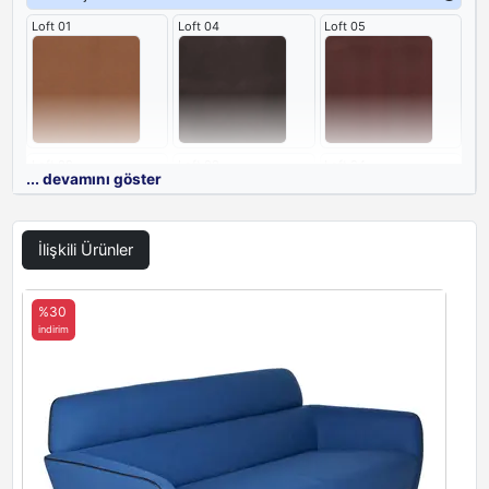
Loft 01
Loft 04
Loft 05
Loft 08
Loft 09
Loft 24
... devamını göster
İlişkili Ürünler
Loft 25
Loft 26
%30
indirim
Ayak Malzemesi Renkleri