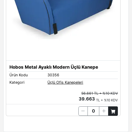
Metal Ayak Renkleri
Siyah
Antrasit
Hobos Metal Ayaklı Modern Üçlü Kanepe
Ürün Kodu
30356
Kategori
Üçlü Ofis Kanepeleri
56.661 TL + %10 KDV
39.663
TL + %10 KDV