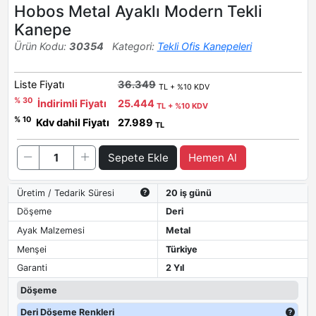
Hobos Metal Ayaklı Modern Tekli
Kanepe
Ürün Kodu:
30354
Kategori:
Tekli Ofis Kanepeleri
Liste Fiyatı
36.349
TL + %10 KDV
% 30
İndirimli Fiyatı
25.444
TL + %10 KDV
% 10
Kdv dahil Fiyatı
27.989
TL
Sepete Ekle
Hemen Al
Üretim / Tedarik Süresi
20 iş günü
Döşeme
Deri
Ayak Malzemesi
Metal
Menşei
Türkiye
Garanti
2 Yıl
Döşeme
Deri Döşeme Renkleri