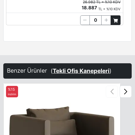
26.982 TL + %10 KDV
18.887
TL + %10 KDV
Benzer Ürünler
(
Tekli Ofis Kanepeleri
)
%15
indirim