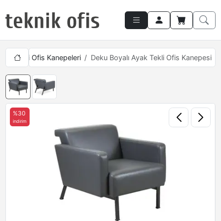
rı
Tekli Ofis Kanepeleri
Deku Boyalı Ayak Tekli Ofis Kanepesi
%30
indirim