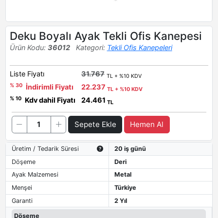
Deku Boyalı Ayak Tekli Ofis Kanepesi
Ürün Kodu:
36012
Kategori:
Tekli Ofis Kanepeleri
Liste Fiyatı
31.767
TL + %10 KDV
% 30
İndirimli Fiyatı
22.237
TL + %10 KDV
% 10
Kdv dahil Fiyatı
24.461
TL
Sepete Ekle
Hemen Al
Üretim / Tedarik Süresi
20 iş günü
Döşeme
Deri
Ayak Malzemesi
Metal
Menşei
Türkiye
Garanti
2 Yıl
Döşeme