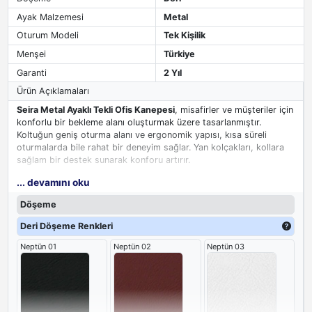
Ayak Malzemesi
Metal
Oturum Modeli
Tek Kişilik
Menşei
Türkiye
Garanti
2 Yıl
Ürün Açıklamaları
Seira Metal Ayaklı Tekli Ofis Kanepesi
, misafirler ve müşteriler için
konforlu bir bekleme alanı oluşturmak üzere tasarlanmıştır.
Koltuğun geniş oturma alanı ve ergonomik yapısı, kısa süreli
oturmalarda bile rahat bir deneyim sağlar. Yan kolçakları, kollara
sağlam bir destek sunarak konforu artırır.
... devamını oku
Sağlam metal ayakları, kanepenin dayanıklılığını ve stabilitesini
artırırken, yüksek kaliteli döşemesi, uzun ömürlü ve güvenilir bir
Döşeme
kullanım vaat eder. Bu
modern tekli kanepe
, ofis bekleme
alanınızda düzenli ve şık bir görünüm oluşturmak için idealdir.
Deri Döşeme Renkleri
Neptün 01
Neptün 02
Neptün 03