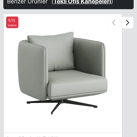
Benzer Ürünler
(
Tekli Ofis Kanepeleri
)
%15
indirim