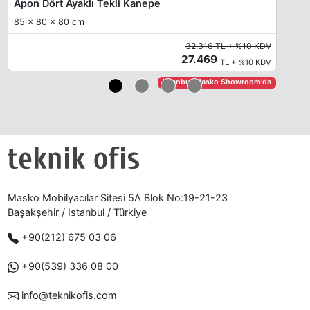
Apon Dört Ayaklı Tekli Kanepe
85 x 80 x 80 cm
32.316 TL + %10 KDV
27.469
TL + %10 KDV
İstanbul Masko Showroom'da
Masko Mobilyacılar Sitesi 5A Blok No:19-21-23
Başakşehir / Istanbul / Türkiye
+90(212) 675 03 06
+90(539) 336 08 00
info@teknikofis.com