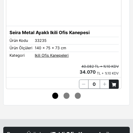
Antrasit
Limestone
Quartz
Seira Metal Ayaklı Ikili Ofis Kanepesi
S
Ürün Kodu
33235
Ü
Ürün Ölçüleri
140 x 75 x 73 cm
Ü
Oxide
Brown Red
Salmon Orange
Kategori
Ikili Ofis Kanepeleri
K
40.082 TL + %10 KDV
34.070
TL + %10 KDV
Terra Brown
Sand-Yellow
Steel Blue