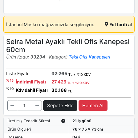
İstanbul Masko mağazamızda sergileniyor.
Yol tarifi al
Seira Metal Ayaklı Tekli Ofis Kanepesi
60cm
Ürün Kodu:
33234
Kategori:
Tekli Ofis Kanepeleri
Liste Fiyatı
32.265
TL + %10 KDV
% 15
İndirimli Fiyatı
27.425
TL + %10 KDV
% 10
Kdv dahil Fiyatı
30.168
TL
Sepete Ekle
Hemen Al
Üretim / Tedarik Süresi
21 iş günü
Ürün Ölçüleri
76 x 75 x 73 cm
Döşeme
Deri