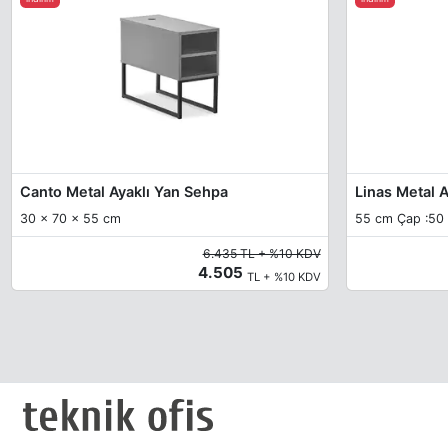
Canto Metal Ayaklı Yan Sehpa
Linas Metal 
30 x 70 x 55 cm
55 cm Çap :50
6.435 TL + %10 KDV
4.505
TL + %10 KDV