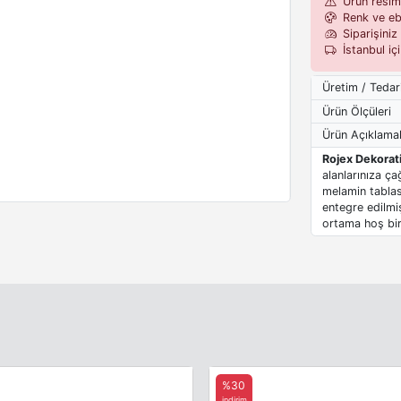
Ürün resiml
Renk ve eba
Siparişiniz 
İstanbul iç
Üretim / Tedar
Ürün Ölçüleri
Ürün Açıklamal
Rojex Dekorati
alanlarınıza ça
melamin tablas
entegre edilmi
ortama hoş bi
%30
indirim