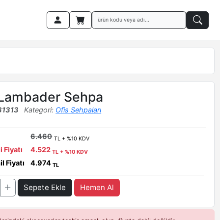
 Lambader Sehpa
31313
Kategori:
Ofis Sehpaları
6.460
TL + %10 KDV
i Fiyatı
4.522
TL + %10 KDV
l Fiyatı
4.974
TL
Sepete Ekle
Hemen Al