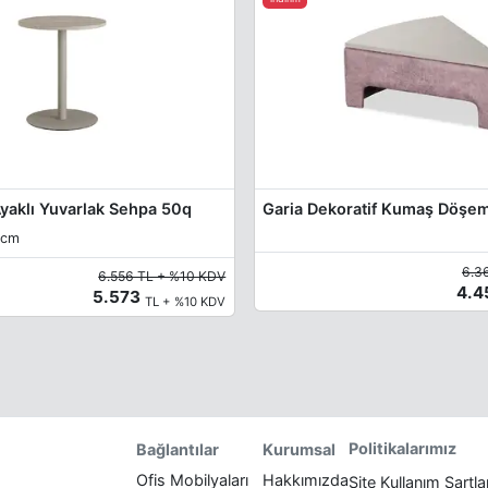
Ayaklı Yuvarlak Sehpa 50q
 cm
6.3
6.556 TL + %10 KDV
4.
5.573
TL + %10 KDV
Politikalarımız
Bağlantılar
Kurumsal
Ofis Mobilyaları
Hakkımızda
Site Kullanım Şartla