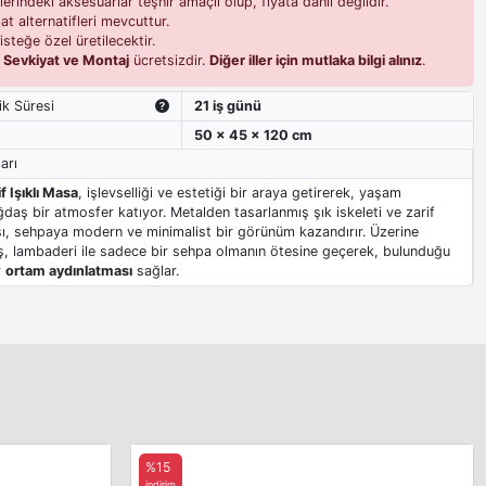
erindeki aksesuarlar teşhir amaçlı olup, fiyata dahil değildir.
t alternatifleri mevcuttur.
isteğe özel üretilecektir.
i
Sevkiyat ve Montaj
ücretsizdir.
Diğer iller için mutlaka bilgi alınız
.
ik Süresi
21 iş günü
50 x 45 x 120 cm
arı
f Işıklı Masa
, işlevselliği ve estetiği bir araya getirerek, yaşam
ğdaş bir atmosfer katıyor. Metalden tasarlanmış şık iskeleti ve zarif
ı, sehpaya modern ve minimalist bir görünüm kazandırır. Üzerine
ş, lambaderi ile sadece bir sehpa olmanın ötesine geçerek, bulunduğu
r
ortam aydınlatması
sağlar.
%15
indirim