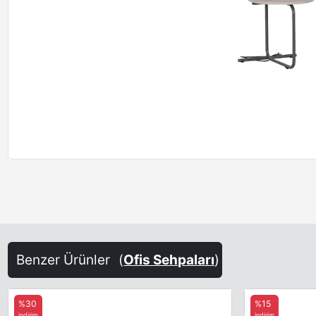
Benzer Ürünler
(
Ofis Sehpaları
)
%30
%15
indirim
indirim