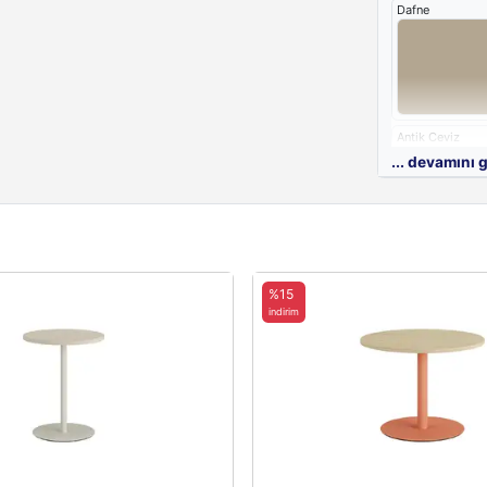
Dafne
Antik Ceviz
... devamını 
Beyaz
%15
indirim
Metal Renkler
Metal Ayak Re
Black