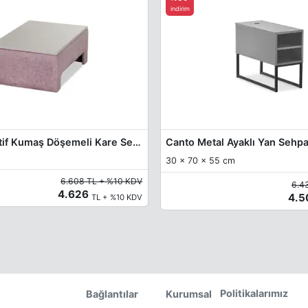
indirim
Garia Dekoratif Kumaş Döşemeli Kare Sehpa
Canto Metal Ayaklı Yan Sehp
30 x 70 x 55 cm
6.608 TL + %10 KDV
6.4
4.626
4.
TL + %10 KDV
Politikalarımız
Bağlantılar
Kurumsal