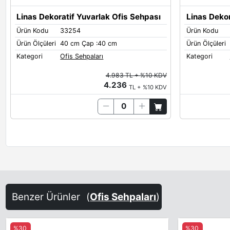
Linas Dekoratif Yuvarlak Ofis Sehpası
Linas Deko
Ürün Kodu
33254
Ürün Kodu
Ürün Ölçüleri
40 cm Çap :40 cm
Ürün Ölçüleri
Kategori
Ofis Sehpaları
Kategori
4.983 TL + %10 KDV
4.236
TL + %10 KDV
Benzer Ürünler
(
Ofis Sehpaları
)
%30
%30