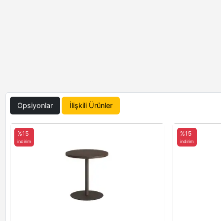
Opsiyonlar
İlişkili Ürünler
%15
%15
indirim
indirim