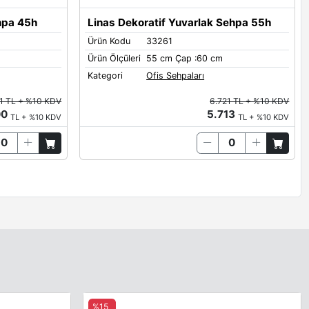
hpa 45h
Linas Dekoratif Yuvarlak Sehpa 55h
Ürün Kodu
33261
Ürün Ölçüleri
55 cm Çap :60 cm
Oxide
Brown Red
Salmon Orange
Terra Brown
Kategori
Ofis Sehpaları
1 TL + %10 KDV
6.721 TL + %10 KDV
00
5.713
TL + %10 KDV
TL + %10 KDV
Steel Blue
%15