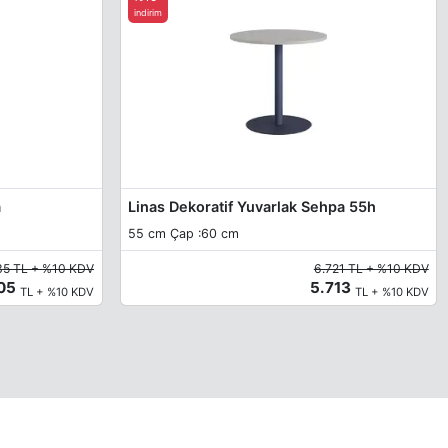
indirim
a
Linas Dekoratif Yuvarlak Sehpa 55h
55 cm Çap :60 cm
35 TL + %10 KDV
6.721 TL + %10 KDV
505
5.713
TL + %10 KDV
TL + %10 KDV