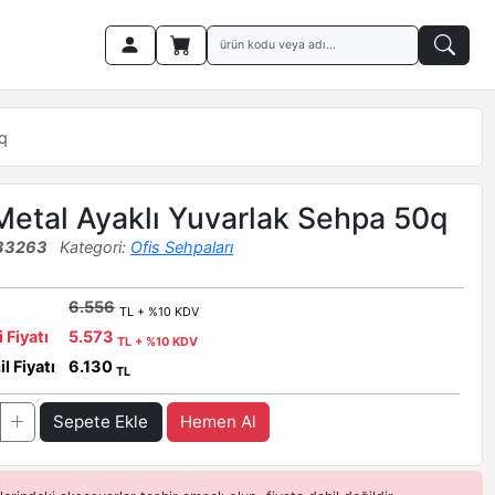
q
Metal Ayaklı Yuvarlak Sehpa 50q
33263
Kategori:
Ofis Sehpaları
6.556
TL + %10 KDV
i Fiyatı
5.573
TL + %10 KDV
l Fiyatı
6.130
TL
Sepete Ekle
Hemen Al