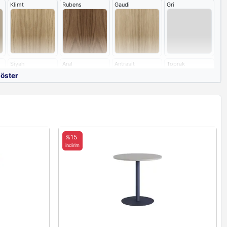
Klimt
Rubens
Gaudi
Gri
Siyah
Aral
Antrasit
Toprak
göster
%15
indirim
i
nkleri
White
Grey
Antrasit
Limestone