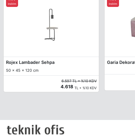
indirim
indirim
Rojex Lambader Sehpa
50 x 45 x 120 cm
6.597 TL + %10 KDV
4.618
TL + %10 KDV