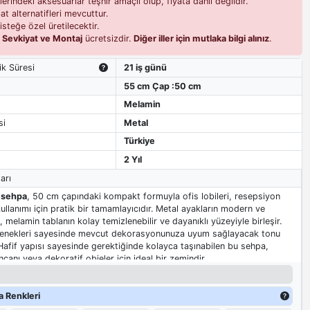
erindeki aksesuarlar teşhir amaçlı olup, fiyata dahil değildir.
t alternatifleri mevcuttur.
isteğe özel üretilecektir.
i
Sevkiyat ve Montaj
ücretsizdir.
Diğer iller için mutlaka bilgi alınız
.
ik Süresi
21 iş günü
55 cm Çap :50 cm
Melamin
si
Metal
Türkiye
2 Yıl
arı
 sehpa
, 50 cm çapındaki kompakt formuyla ofis lobileri, resepsiyon
kullanımı için pratik bir tamamlayıcıdır. Metal ayakların modern ve
melamin tablanın kolay temizlenebilir ve dayanıklı yüzeyiyle birleşir.
eçenekleri sayesinde mevcut dekorasyonunuza uyum sağlayacak tonu
 Hafif yapısı sayesinde gerektiğinde kolayca taşınabilen bu sehpa,
ncanı veya dekoratif objeler için ideal bir zemindir.
 Renkleri