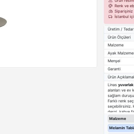
Ürün resiml
Renk ve eba
Siparişiniz 
İstanbul iç
Üretim / Tedar
Ürün Ölçüleri
Malzeme
Ayak Malzeme
Menşei
Garanti
Ürün Açıklamal
Linas
yuvarlak
alanları ve ev 
sağlam duruşu, 
Farklı renk s
seçebilirsiniz.
dergi, kahve fi
Malzeme
Melamin Tabla