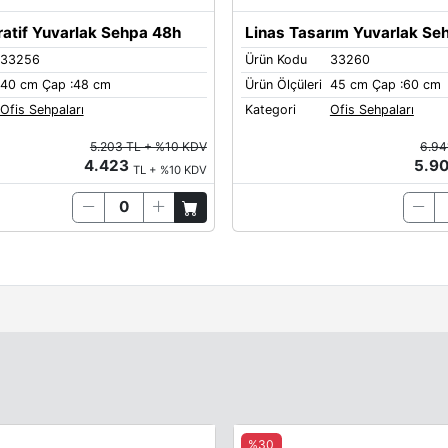
ratif Yuvarlak Sehpa 48h
Linas Tasarım Yuvarlak Se
33256
Ürün Kodu
33260
40 cm Çap :48 cm
Ürün Ölçüleri
45 cm Çap :60 cm
Quartz
Ofis Sehpaları
Kategori
Ofis Sehpaları
5.203 TL + %10 KDV
6.94
4.423
5.9
TL + %10 KDV
Sand-Yellow
%30