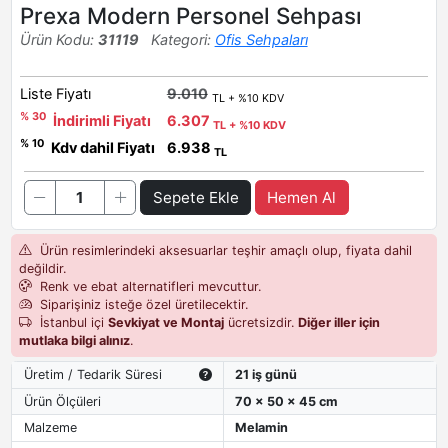
Prexa Modern Personel Sehpası
Ürün Kodu:
31119
Kategori:
Ofis Sehpaları
Liste Fiyatı
9.010
TL + %10 KDV
% 30
İndirimli Fiyatı
6.307
TL + %10 KDV
% 10
Kdv dahil Fiyatı
6.938
TL
Sepete Ekle
Hemen Al
Ürün resimlerindeki aksesuarlar teşhir amaçlı olup, fiyata dahil
değildir.
Renk ve ebat alternatifleri mevcuttur.
Siparişiniz isteğe özel üretilecektir.
İstanbul içi
Sevkiyat ve Montaj
ücretsizdir.
Diğer iller için
mutlaka bilgi alınız
.
Üretim / Tedarik Süresi
21 iş günü
Ürün Ölçüleri
70 x 50 x 45 cm
Malzeme
Melamin