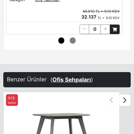
45.910 TL + %10 KDV
32.137
TL + %10 KDV
Benzer Ürünler
(
Ofis Sehpaları
)
%15
indirim