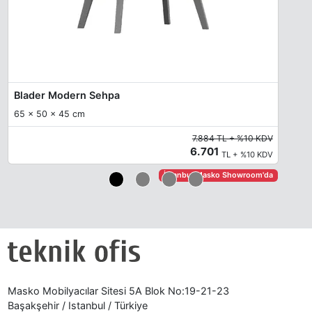
Blader Modern Sehpa
65 x 50 x 45 cm
7.884 TL + %10 KDV
6.701
TL + %10 KDV
İstanbul Masko Showroom'da
Masko Mobilyacılar Sitesi 5A Blok No:19-21-23
Başakşehir / Istanbul / Türkiye