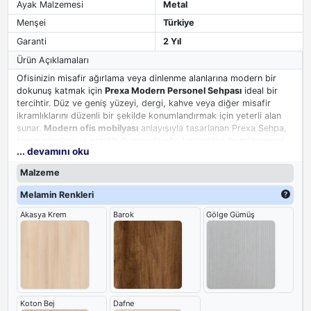
Ayak Malzemesi
Metal
Menşei
Türkiye
Garanti
2 Yıl
Ürün Açıklamaları
Ofisinizin misafir ağırlama veya dinlenme alanlarına modern bir
dokunuş katmak için
Prexa Modern Personel Sehpası
ideal bir
tercihtir. Düz ve geniş yüzeyi, dergi, kahve veya diğer misafir
ikramlıklarını düzenli bir şekilde konumlandırmak için yeterli alan
sunar.
Modern ofis mobilyası
anlayışıyla tasarlanan Prexa Sehpa,
temiz çizgileri ve estetik duruşuyla ofis kanepeleri ile mükemmel
... devamını oku
bir uyum sağlar. Bu
ofis sehpası
çözümü, hem işlevselliği hem de
estetiği bir arada sunarak ofisinizin genel atmosferine katkıda
Malzeme
bulunur ve sıcak bir karşılama ortamı yaratır.
Melamin Renkleri
Akasya Krem
Barok
Gölge Gümüş
Koton Bej
Dafne