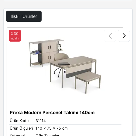
İlişkili Ürünler
%30
indirim
i
Prexa Modern Personel Takımı 140cm
Ürün Kodu
31114
Ü
Ürün Ölçüleri
140 x 75 x 75 cm
Ü
Kategori
Ofis Takımları
K