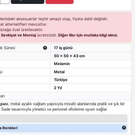
erindeki aksesuarlar teşhir amaçlı olup, fiyata dahil değildir.
t alternatifleri mevcuttur.
isteğe özel üretilecektir.
i
Sevkiyat ve Montaj
ücretsizdir.
Diğer iller için mutlaka bilgi alınız
.
ik Süresi
17 iş günü
50 x 50 x 43 cm
Melamin
si
Metal
Türkiye
2 Yıl
arı
hpası
, metal ayaklı sağlam yapısıyla misafir alanlarında pratik ve şık bir
 Sade tasarımıyla yönetici ve personel ofislerine uyum sağlar.
 Renkleri