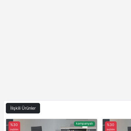
İlişkili Ürünler
kampanyalı
%30
%30
indirim
indirim