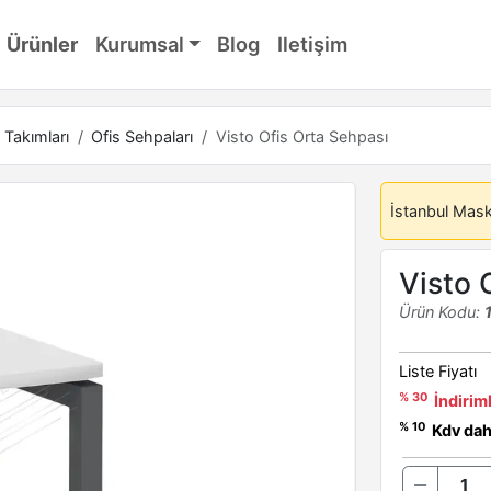
Ürünler
Kurumsal
Blog
Iletişim
 Takımları
Ofis Sehpaları
Visto Ofis Orta Sehpası
İstanbul Mas
Visto 
Ürün Kodu:
Liste Fiyatı
% 30
İndiriml
% 10
Kdv dahi