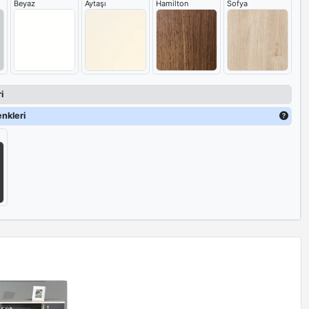
Beyaz
Aytaşı
Hamilton
Sofya
i
nkleri