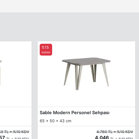
%15
indirim
Sable Modern Personel Sehpası
65 x 50 x 43 cm
53 TL + %10 KDV
4.760 TL + %10 KDV
257
4.046
TL + %10 KDV
TL + %10 KDV