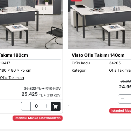
 Takımı 180cm
Visto Ofis Takımı 140cm
19417
Ürün Kodu
34205
180 x 80 x 75 cm
Kategori
Ofis Takımla
Ofis Takımları
35.65
24.9
36.322 TL + %10 KDV
25.425
TL + %10 KDV
İstanbul Ma
İstanbul Masko Showroom'da