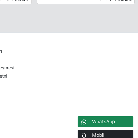
rı
leşmesi
etni
WhatsApp
Mobil