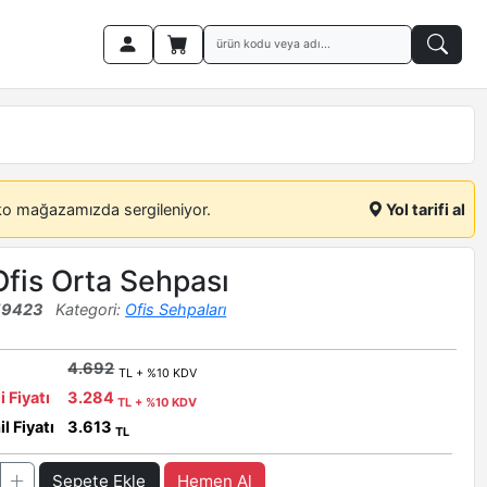
ko mağazamızda sergileniyor.
Yol tarifi al
Ofis Orta Sehpası
19423
Kategori:
Ofis Sehpaları
4.692
TL + %10 KDV
i Fiyatı
3.284
TL + %10 KDV
l Fiyatı
3.613
TL
Sepete Ekle
Hemen Al