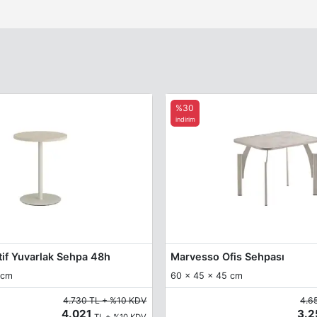
%30
indirim
tif Yuvarlak Sehpa 48h
Marvesso Ofis Sehpası
 cm
60 x 45 x 45 cm
4.730 TL + %10 KDV
4.6
4.021
3.
TL + %10 KDV