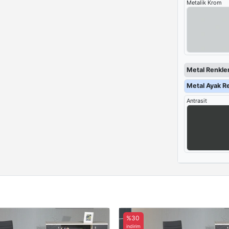
Metalik Krom
Metal Renkler
Metal Ayak Re
Antrasit
%30
indirim