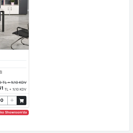
rı
9 TL + %10 KDV
61
TL + %10 KDV
sko Showroom'da