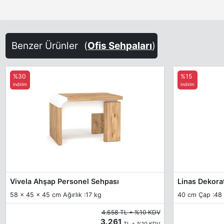
Benzer Ürünler
(
Ofis Sehpaları
)
%30
%15
indirim
indirim
Vivela Ahşap Personel Sehpası
Linas Dekora
58 x 45 x 45 cm Ağırlık :17 kg
40 cm Çap :48
4.658 TL + %10 KDV
3.261
TL + %10 KDV