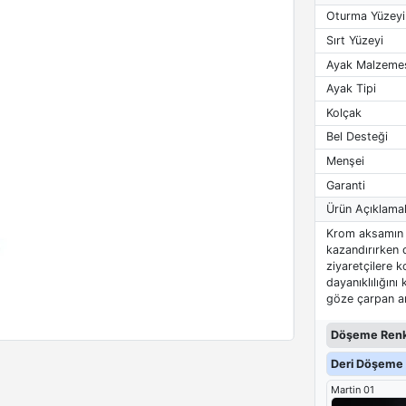
Oturma Yüzeyi
Sırt Yüzeyi
Ayak Malzeme
Ayak Tipi
Kolçak
Bel Desteği
Menşei
Garanti
Ürün Açıklamal
Krom aksamın 
kazandırırken di
ziyaretçilere 
dayanıklılığın
göze çarpan am
Döşeme Renk
Deri Döşeme 
Martin 01