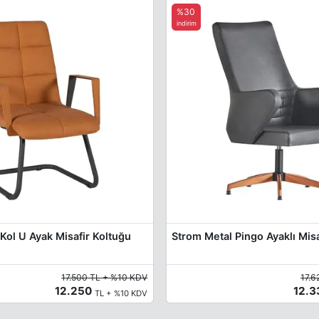
%30
indirim
Kol U Ayak Misafir Koltuğu
Strom Metal Pingo Ayaklı Misa
17.500 TL + %10 KDV
17.6
12.250
12.
TL + %10 KDV