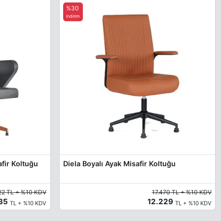
%30
indirim
fir Koltuğu
Diela Boyalı Ayak Misafir Koltuğu
22 TL + %10 KDV
17.470 TL + %10 KDV
335
12.229
TL + %10 KDV
TL + %10 KDV