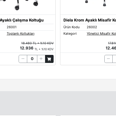
Ayaklı Çalışma Koltuğu
Diela Krom Ayaklı Misafir K
26001
Ürün Kodu
26002
Toplantı Koltukları
Kategori
Yönetici Misafir Kol
18.480 TL + %10 KDV
17.8
12.936
12.4
TL + %10 KDV