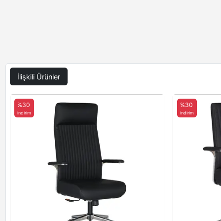
İlişkili Ürünler
%30
%30
indirim
indirim