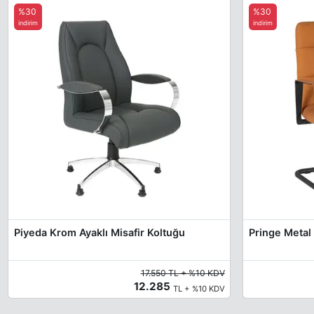
%30
%30
indirim
indirim
Piyeda Krom Ayaklı Misafir Koltuğu
Pringe Metal 
17.550 TL + %10 KDV
12.285
TL + %10 KDV