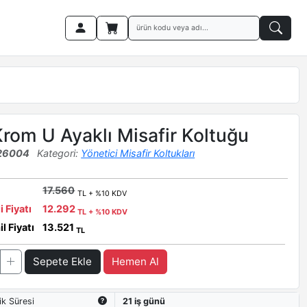
Krom U Ayaklı Misafir Koltuğu
26004
Kategori:
Yönetici Misafir Koltukları
17.560
TL + %10 KDV
i Fiyatı
12.292
TL + %10 KDV
l Fiyatı
13.521
TL
Sepete Ekle
Hemen Al
ik Süresi
21 iş günü