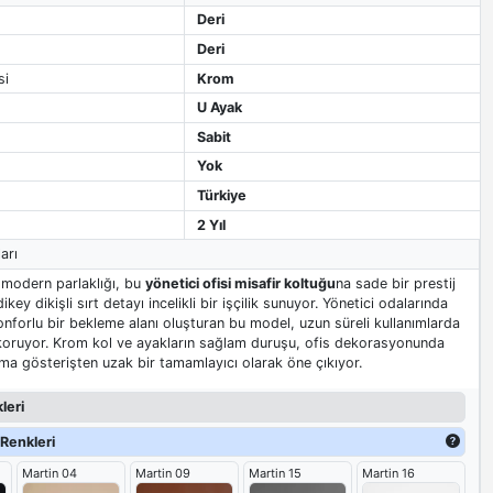
Deri
Deri
si
Krom
U Ayak
Sabit
Yok
Türkiye
2 Yıl
arı
modern parlaklığı, bu
yönetici ofisi misafir koltuğu
na sade bir prestij
key dikişli sırt detayı incelikli bir işçilik sunuyor. Yönetici odalarında
konforlu bir bekleme alanı oluşturan bu model, uzun süreli kullanımlarda
ı koruyor. Krom kol ve ayakların sağlam duruşu, ofis dekorasyonunda
a gösterişten uzak bir tamamlayıcı olarak öne çıkıyor.
leri
Renkleri
Martin 04
Martin 09
Martin 15
Martin 16