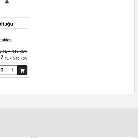
oltuğu
tukları
10 TL + %10 KDV
67
TL + %10 KDV