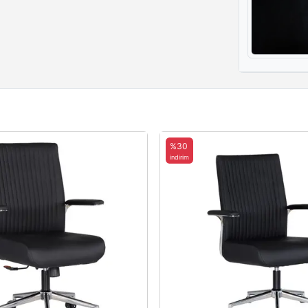
%30
indirim