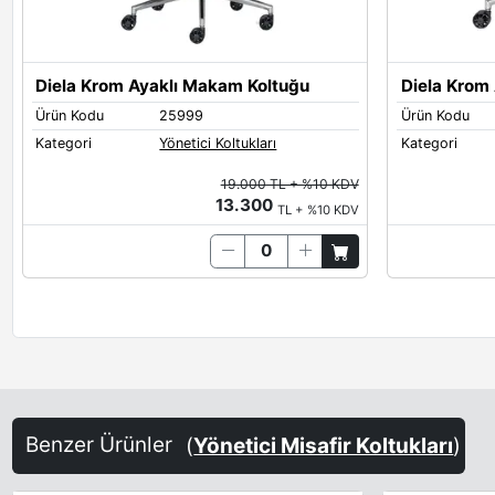
Diela Krom Ayaklı Makam Koltuğu
Diela Krom 
Ürün Kodu
25999
Ürün Kodu
Kategori
Yönetici Koltukları
Kategori
19.000 TL + %10 KDV
13.300
TL + %10 KDV
Benzer Ürünler
(
Yönetici Misafir Koltukları
)