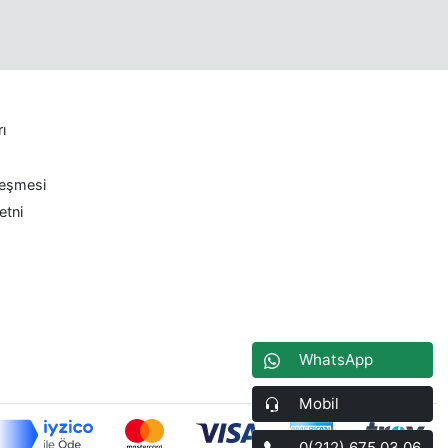
rı
leşmesi
etni
WhatsApp
Mobil
0(212) 675 03 06