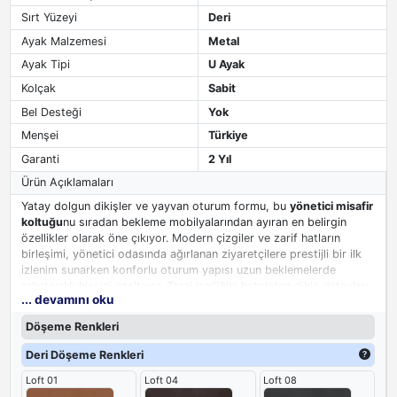
Sırt Yüzeyi
Deri
Ayak Malzemesi
Metal
Ayak Tipi
U Ayak
Kolçak
Sabit
Bel Desteği
Yok
Menşei
Türkiye
Garanti
2 Yıl
Ürün Açıklamaları
Yatay dolgun dikişler ve yayvan oturum formu, bu
yönetici misafir
koltuğu
nu sıradan bekleme mobilyalarından ayıran en belirgin
özellikler olarak öne çıkıyor. Modern çizgiler ve zarif hatların
birleşimi, yönetici odasında ağırlanan ziyaretçilere prestijli bir ilk
izlenim sunarken konforlu oturum yapısı uzun beklemelerde
rahatsızlık hissini azaltıyor. Terzi işçiliğini hatırlatan dikiş detayları,
... devamını oku
koltuğun sade siluetini zenginleştirerek ofis dekorasyonunda
dikkat çeken ama gösterişten uzak bir tamamlayıcı haline geliyor.
Döşeme Renkleri
Yönetici ve toplantı koltuklarıyla aynı seriyi paylaşan bu model,
ofis düzeninde bütünlük arayanlar için ideal bir seçenek sunuyor.
Deri Döşeme Renkleri
Loft 01
Loft 04
Loft 08