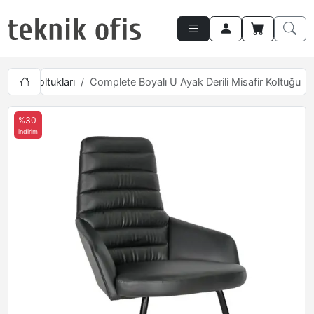
Misafir Koltukları
Complete Boyalı U Ayak Derili Misafir Koltuğu
%30
indirim