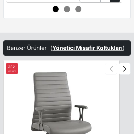
Benzer Ürünler
(
Yönetici Misafir Koltukları
)
%15
indirim