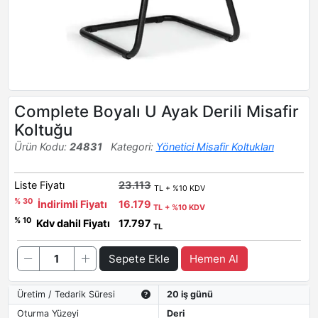
Complete Boyalı U Ayak Derili Misafir
Koltuğu
Ürün Kodu:
24831
Kategori:
Yönetici Misafir Koltukları
Liste Fiyatı
23.113
TL + %10 KDV
% 30
İndirimli Fiyatı
16.179
TL + %10 KDV
% 10
Kdv dahil Fiyatı
17.797
TL
Sepete Ekle
Hemen Al
Üretim / Tedarik Süresi
20 iş günü
Oturma Yüzeyi
Deri