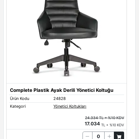
Complete Plastik Ayak Derili Yönetici Koltuğu
C
Ürün Kodu
24828
Ü
Kategori
Yönetici Koltukları
K
24.334 TL + %10 KDV
17.034
TL + %10 KDV