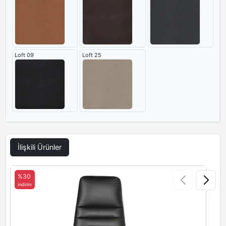
Loft 09
Loft 25
İlişkili Ürünler
%30
indirim
i