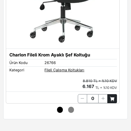
Charlon Fileli Krom Ayaklı Şef Koltuğu
C
Ürün Kodu
26766
Ü
Kategori
Fileli Çalışma Koltukları
K
8.810 TL + %10 KDV
6.167
TL + %10 KDV