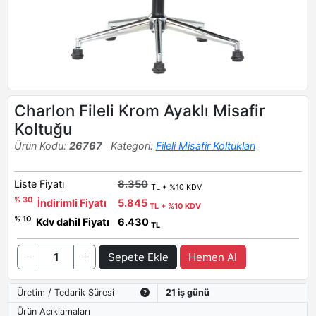
Charlon Fileli Krom Ayaklı Misafir
Koltuğu
Ürün Kodu:
26767
Kategori:
Fileli Misafir Koltukları
Liste Fiyatı
8.350
TL + %10 KDV
% 30
İndirimli Fiyatı
5.845
TL + %10 KDV
% 10
Kdv dahil Fiyatı
6.430
TL
Sepete Ekle
Hemen Al
Üretim / Tedarik Süresi
21 iş günü
Ürün Açıklamaları