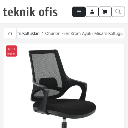
Fileli Misafir Koltukları
Charlon Fileli Krom Ayaklı Misafir Koltuğu
%30
indirim