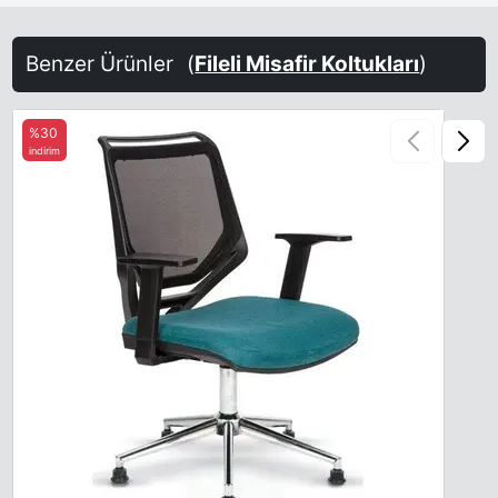
Benzer Ürünler
(
Fileli Misafir Koltukları
)
%30
indirim