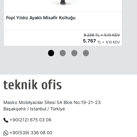
Fopi Yıldız Ayaklı Misafir Koltuğu
8.238 TL + %10 KDV
5.767
TL + %10 KDV
Masko Mobilyacılar Sitesi 5A Blok No:19-21-23
Başakşehir / Istanbul / Türkiye
+90(212) 675 03 06
+90(539) 336 08 00