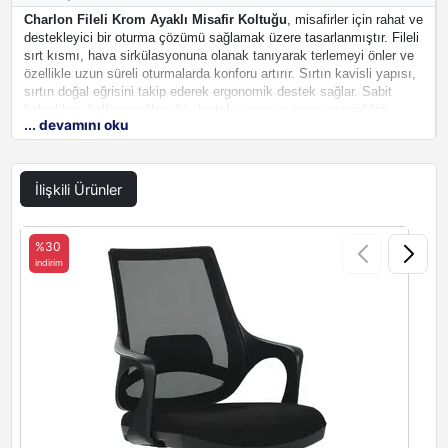
Charlon Fileli Krom Ayaklı Misafir Koltuğu
, misafirler için rahat ve
destekleyici bir oturma çözümü sağlamak üzere tasarlanmıştır. Fileli
sırt kısmı, hava sirkülasyonuna olanak tanıyarak terlemeyi önler ve
özellikle uzun süreli oturmalarda konforu artırır. Sırtın kavisli yapısı,
sırtın doğal eğrisini takip ederek ergonomik destek sağlar. Sabit
kolçakları, kollara sağlam bir destek sunar ve omuz gerginliğini
... devamını oku
azaltmaya yardımcı olur. Yüksek kaliteli kumaş oturma alanı ve
dayanıklı krom metal yapı,
ofis koltuğu
nun uzun ömürlü ve sağlam
bir yatırım olmasını garantiler.
İlişkili Ürünler
%30
indirim
i