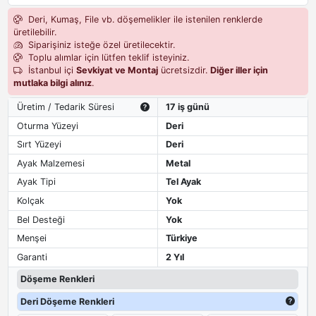
Deri, Kumaş, File vb. döşemelikler ile istenilen renklerde
üretilebilir.
Siparişiniz isteğe özel üretilecektir.
Toplu alımlar için lütfen teklif isteyiniz.
İstanbul içi
Sevkiyat ve Montaj
ücretsizdir.
Diğer iller için
mutlaka bilgi alınız
.
Üretim / Tedarik Süresi
17 iş günü
Oturma Yüzeyi
Deri
Sırt Yüzeyi
Deri
Ayak Malzemesi
Metal
Ayak Tipi
Tel Ayak
Kolçak
Yok
Bel Desteği
Yok
Menşei
Türkiye
Garanti
2 Yıl
Döşeme Renkleri
Deri Döşeme Renkleri