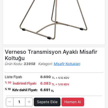
Verneso Transmisyon Ayaklı Misafir
Koltuğu
Ürün Kodu:
33958
Kategori:
Misafir Koltukları
Liste Fiyatı
8.690
TL + %10 KDV
% 30
İndirimli Fiyatı
6.083
TL + %10 KDV
% 10
Kdv dahil Fiyatı
6.691
TL
Sepete Ekle
Hemen Al