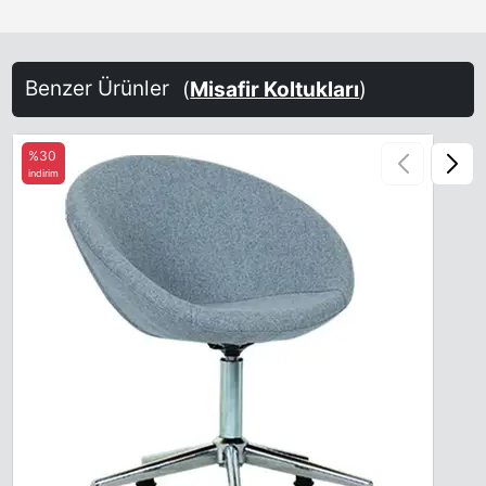
Benzer Ürünler
(
Misafir Koltukları
)
%30
indirim