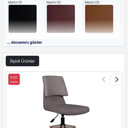
Martin 01
Martin 02
Martin 03
Martin 04
Martin 05
Martin 06
... devamını göster
İlişkili Ürünler
Martin 07
Martin 14
Martin 15
%30
indirim
i
Martin 16