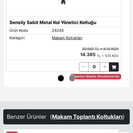
Sensily Sabit Metal Kol Yönetici Koltuğu
S
Ürün Kodu
24245
Ü
Kategori
Makam Koltukları
K
20.550 TL + %10 KDV
14.385
TL + %10 KDV
İstanbul Masko Showroom'da
Benzer Ürünler
(
Makam Toplantı Koltukları
)