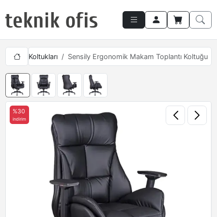
oplantı Koltukları
Sensily Ergonomik Makam Toplantı Koltuğu
%30
indirim