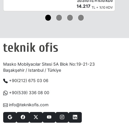
20.310 TL + %10 KDV
14.217
TL + %10 KDV
Masko Mobilyacılar Sitesi 5A Blok No:19-21-23
Başakşehir / Istanbul / Türkiye
+90(212) 675 03 06
+90(539) 336 08 00
info@teknikofis.com