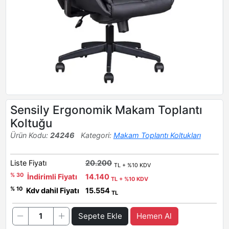
Sensily Ergonomik Makam Toplantı
Koltuğu
Ürün Kodu:
24246
Kategori:
Makam Toplantı Koltukları
Liste Fiyatı
20.200
TL + %10 KDV
% 30
İndirimli Fiyatı
14.140
TL + %10 KDV
% 10
Kdv dahil Fiyatı
15.554
TL
Sepete Ekle
Hemen Al