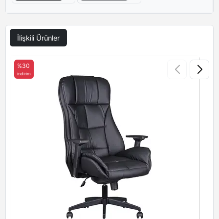
İlişkili Ürünler
%30
indirim
i