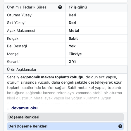
Üretim / Tedarik Süresi
17 iş günü
Oturma Yüzeyi
Deri
Sırt Yüzeyi
Deri
Ayak Malzemesi
Metal
Kolçak
Sabit
Bel Desteği
Yok
Menşei
Türkiye
Garanti
2 Yıl
Ürün Açıklamaları
Sensily
ergonomik makam toplantı koltuğu
, dolgun sırt yapısı,
oturum sırasında vücudu daha dengeli şekilde destekleyerek uzun
toplantı saatlerinde konfor sağlar. Sabit metal kol yapısı, toplantı
koltuğuna sağlamlık kazandırırken aynı zamanda stabil bir oturma
hissi oluşturur. Metal ayak yapısı ise yoğun kullanıma uygun
dayanıklılık sunarak uzun ömürlü bir yapı oluşturur.
... devamını oku
Makam toplantı odları için tasarlanan Sensily modeli, gereksiz
Döşeme Renkleri
detaylardan uzak durarak doğrudan kullanım konforuna odaklanır.
Bu sayede hem sade hem de profesyonel bir ofis görünümü elde
Deri Döşeme Renkleri
edilir.