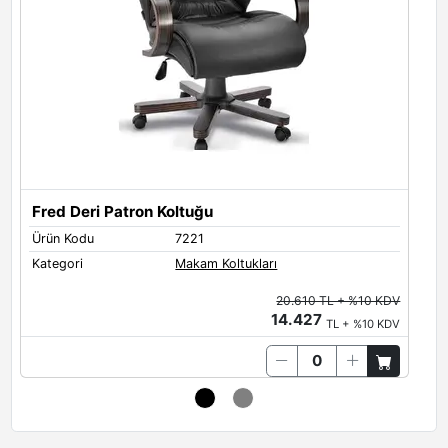
Fred Deri Patron Koltuğu
Ürün Kodu
7221
Ü
Kategori
Makam Koltukları
K
20.610 TL + %10 KDV
14.427
TL + %10 KDV