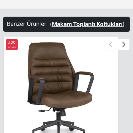
Benzer Ürünler
(
Makam Toplantı Koltukları
)
%30
indirim