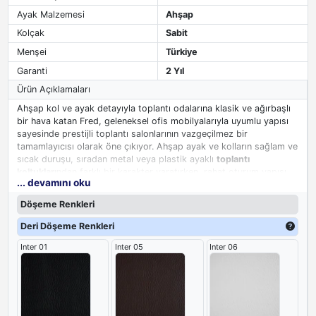
Ayak Malzemesi
Ahşap
Kolçak
Sabit
Menşei
Türkiye
Garanti
2 Yıl
Ürün Açıklamaları
Ahşap kol ve ayak detayıyla toplantı odalarına klasik ve ağırbaşlı
bir hava katan Fred, geleneksel ofis mobilyalarıyla uyumlu yapısı
sayesinde prestijli toplantı salonlarının vazgeçilmez bir
tamamlayıcısı olarak öne çıkıyor. Ahşap ayak ve kolların sağlam ve
sıcak duruşu, sıradan metal veya plastik ayaklı
toplantı
koltukları
ndan farklı bir karakter yaratırken, rahat oturum yapısı
... devamını oku
uzun süren toplantılarda konforu elden bırakmıyor. Toplantı
odalarında biraz daha ciddi ve saygın bir atmosfer arayan
Döşeme Renkleri
yöneticiler için Fred, zamana meydan okuyan bir prestij ifadesi
sunuyor.
Deri Döşeme Renkleri
Inter 01
Inter 05
Inter 06