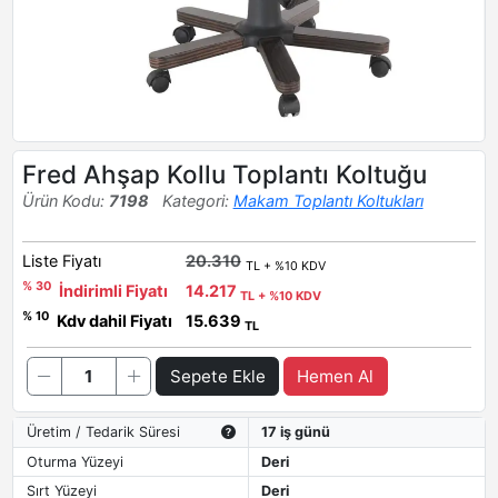
Fred Ahşap Kollu Toplantı Koltuğu
Ürün Kodu:
7198
Kategori:
Makam Toplantı Koltukları
Liste Fiyatı
20.310
TL + %10 KDV
% 30
İndirimli Fiyatı
14.217
TL + %10 KDV
% 10
Kdv dahil Fiyatı
15.639
TL
Sepete Ekle
Hemen Al
Üretim / Tedarik Süresi
17 iş günü
Oturma Yüzeyi
Deri
Sırt Yüzeyi
Deri