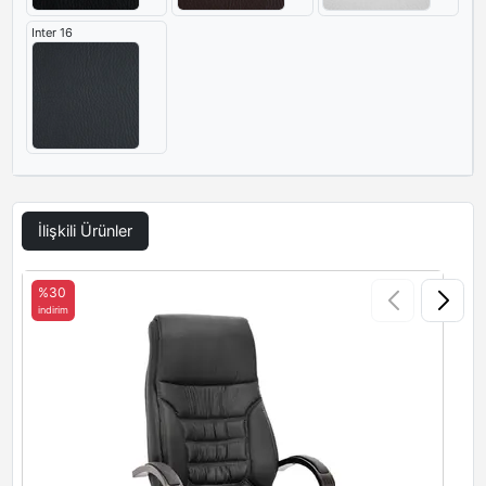
Inter 16
İlişkili Ürünler
%30
indirim
i