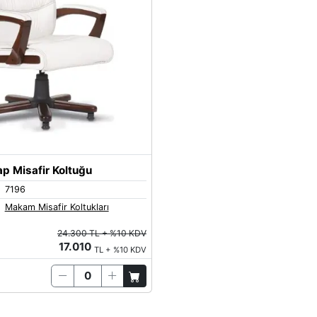
p Misafir Koltuğu
7196
Makam Misafir Koltukları
24.300 TL + %10 KDV
17.010
TL + %10 KDV