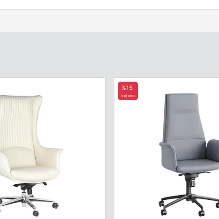
%15
indirim