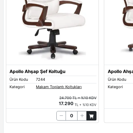
Apollo Ahşap Şef Koltuğu
Apollo Ahşa
Ürün Kodu
7244
Ürün Kodu
Kategori
Makam Toplantı Koltukları
Kategori
24.700 TL + %10 KDV
17.290
TL + %10 KDV