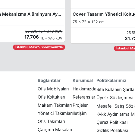
Elanor Yarasa Mekanizma Alüminyum Ayak Yönetici Koltuğu
Cover Tasarım Yönetici Kolt
75 x 72 x 122 cm
25.295 TL + %10 KDV
25.5
17.706
21.
TL + %10 KDV
İstanbul Masko Showroom'da
İstanbul M
Politikalarımız
Bağlantılar
Kurumsal
Ofis Mobilyaları
Hakkımızda
Site Kullanım Şartla
Ofis Koltukları
Referanslar
Üyelik Sözleşmesi
Makam Takımları
Projeler
Mesafeli Satış Söz
Yönetici Takımları
İletişim
Kvkk Aydınlatma M
Ofis Takımları
Çerez Politikası
Çalışma Masaları
Gizlilik Politikası