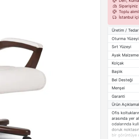
Deri, Kumaş,
Siparişiniz 
Toplu alımla
İstanbul iç
Üretim / Tedar
Oturma Yüzeyi
Sırt Yüzeyi
Ayak Malzeme
Kolçak
Başlık
Bel Desteği
Menşei
Garanti
Ürün Açıklamal
Ofis koltukları
arasında yer a
odalarında kull
doruk noktasın
bir görüntüye 