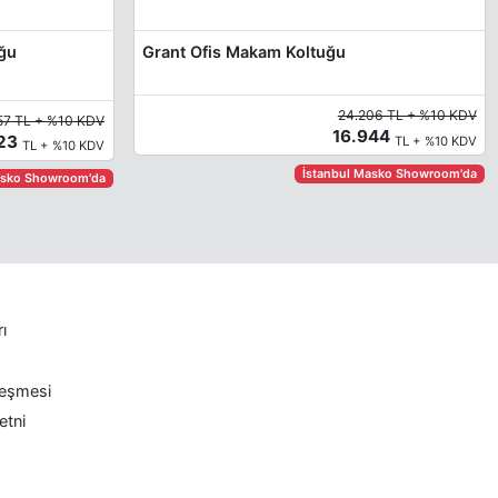
uğu
Grant Ofis Makam Koltuğu
24.206 TL + %10 KDV
57 TL + %10 KDV
16.944
723
TL + %10 KDV
TL + %10 KDV
İstanbul Masko Showroom'da
asko Showroom'da
rı
leşmesi
etni