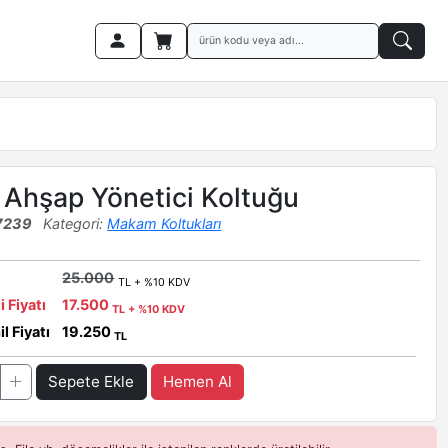
 Ahşap Yönetici Koltuğu
7239
Kategori:
Makam Koltukları
25.000
TL + %10 KDV
i Fiyatı
17.500
TL + %10 KDV
l Fiyatı
19.250
TL
Sepete Ekle
Hemen Al