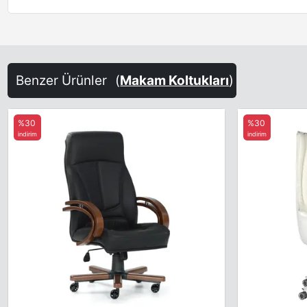
Benzer Ürünler
(
Makam Koltukları
)
%30
%30
indirim
indirim