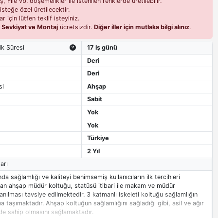
 File vb. döşemelikler ile istenilen renklerde üretilebilir.
isteğe özel üretilecektir.
r için lütfen teklif isteyiniz.
i
Sevkiyat ve Montaj
ücretsizdir.
Diğer iller için mutlaka bilgi alınız
.
ik Süresi
17 iş günü
Deri
Deri
si
Ahşap
Sabit
Yok
Yok
Türkiye
2 Yıl
arı
nda sağlamlığı ve kaliteyi benimsemiş kullanıcıların ilk tercihleri
lan ahşap müdür koltuğu, statüsü itibari ile makam ve müdür
anılması tavsiye edilmektedir. 3 katmanlı iskeleti koltuğu sağlamlığın
a taşımaktadır. Ahşap koltuğun sağlamlığını sağladığı gibi, asil ve ağır
de sahip olmasını sağlamaktadır.