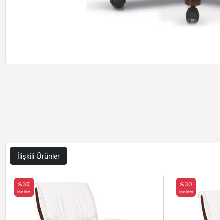
İlişkili Ürünler
%30
%30
indirim
indirim