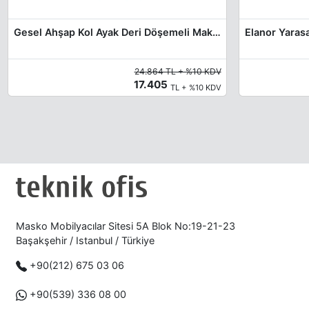
Gesel Ahşap Kol Ayak Deri Döşemeli Makam Koltuğu
24.864 TL + %10 KDV
17.405
TL + %10 KDV
Masko Mobilyacılar Sitesi 5A Blok No:19-21-23
Başakşehir / Istanbul / Türkiye
+90(212) 675 03 06
+90(539) 336 08 00