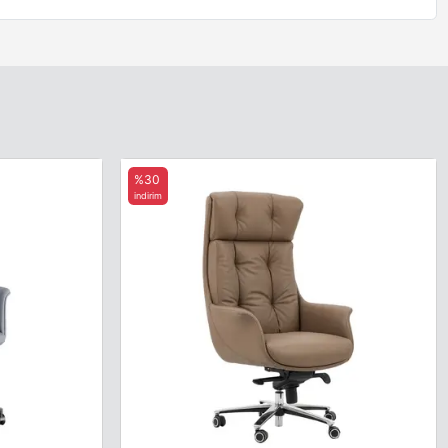
%30
indirim