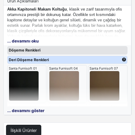
Ürün Açıklamaları
Akka Kapitoneli Makam Koltuğu
, klasik ve zarif tasarımıyla ofis
ortamınıza prestijli bir dokunuş katar. Özellikle sırt kısmındaki
kapitone detaylar ve koltuğun genel silüeti, dinamik ve çağdaş bir
estetik sunar. Parlak krom ayaklar, koltuğa lüks bir hava katarken,
klasik çizgileriyle ofis dekorasyonlarıyla mükemmel bir uyum sağlar.
Yüksek kaliteli malzemelerin birleşimi, hem dayanıklılık hem de
... devamını oku
estetik açıdan beklentileri fazlasıyla karşılar.Bu
klasik tasarımılı
yönetici koltuğu
, sadece bir oturma birimi olmanın ötesinde,
Döşeme Renkleri
mekanınıza modern bir sanat eseri niteliğinde değer katar.
Deri Döşeme Renkleri
Santa Furnisoft 01
Santa Furnisoft 04
Santa Furnisoft 07
Santa Furnisoft 10
Santa Furnisoft 12
Santa Furnisoft 14
... devamını göster
İlişkili Ürünler