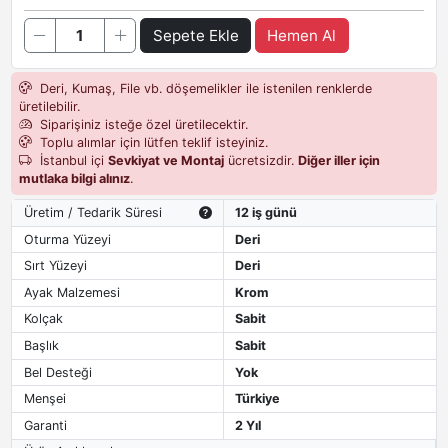
Sepete Ekle
Hemen Al
Deri, Kumaş, File vb. döşemelikler ile istenilen renklerde
üretilebilir.
Siparişiniz isteğe özel üretilecektir.
Toplu alımlar için lütfen teklif isteyiniz.
İstanbul içi
Sevkiyat ve Montaj
ücretsizdir.
Diğer iller için
mutlaka bilgi alınız
.
Üretim / Tedarik Süresi
12 iş günü
Oturma Yüzeyi
Deri
Sırt Yüzeyi
Deri
Ayak Malzemesi
Krom
Kolçak
Sabit
Başlık
Sabit
Bel Desteği
Yok
Menşei
Türkiye
Garanti
2 Yıl