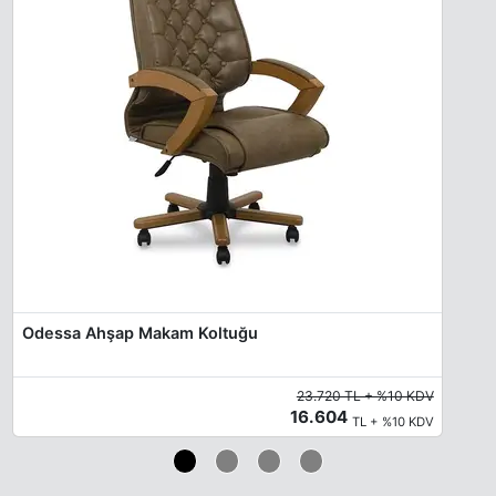
Odessa Ahşap Makam Koltuğu
23.720 TL + %10 KDV
16.604
TL + %10 KDV