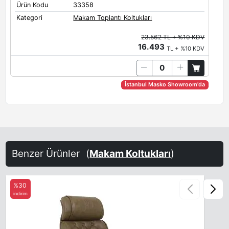
Ürün Kodu
33358
Kategori
Makam Toplantı Koltukları
23.562 TL + %10 KDV
16.493
TL + %10 KDV
İstanbul Masko Showroom'da
Benzer Ürünler
(
Makam Koltukları
)
%30
indirim