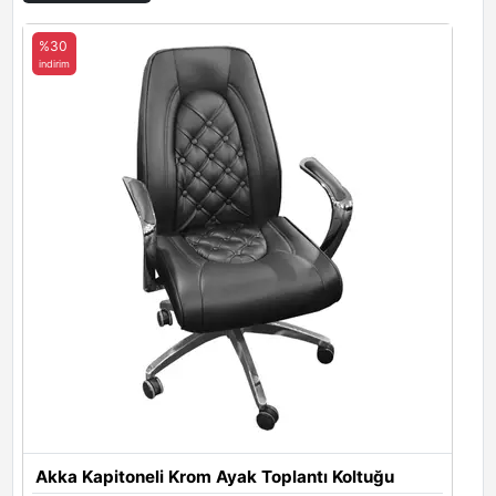
Santa Furnisoft 16
Santa Furnisoft 17
%30
indirim
Metal Renkleri
Metal Ayak ve Kol Renkleri
Krom
Siyah
Antrasit
Akka Kapitoneli Krom Ayak Toplantı Koltuğu