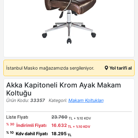
İstanbul Masko mağazamızda sergileniyor.
Yol tarifi al
Akka Kapitoneli Krom Ayak Makam
Koltuğu
Ürün Kodu:
33357
Kategori:
Makam Koltukları
Liste Fiyatı
23.760
TL + %10 KDV
% 30
İndirimli Fiyatı
16.632
TL + %10 KDV
% 10
Kdv dahil Fiyatı
18.295
TL