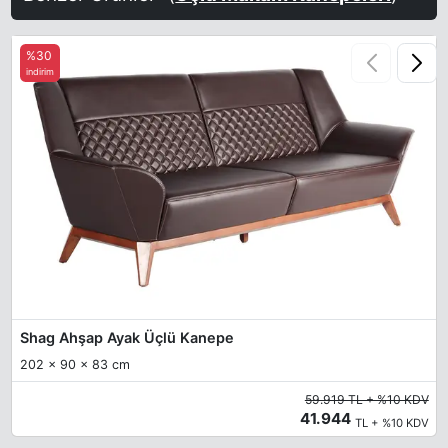
%30
indirim
Shag Ahşap Ayak Üçlü Kanepe
202 x 90 x 83 cm
59.919 TL + %10 KDV
41.944
TL + %10 KDV