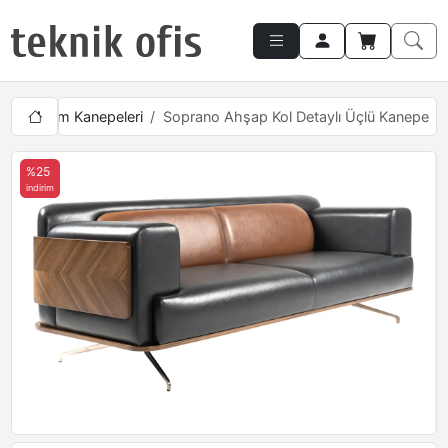
çlü Makam Kanepeleri
Soprano Ahşap Kol Detaylı Üçlü Kanepe
%25
indirim