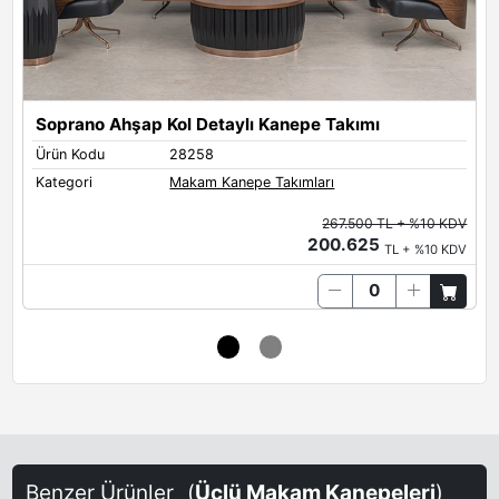
Soprano Ahşap Kol Detaylı Kanepe Takımı
Ü
Ürün Kodu
28258
Ü
Kategori
Makam Kanepe Takımları
K
267.500 TL + %10 KDV
200.625
TL + %10 KDV
Benzer Ürünler
(
Üçlü Makam Kanepeleri
)