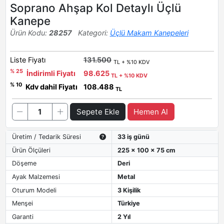
Soprano Ahşap Kol Detaylı Üçlü
Kanepe
Ürün Kodu:
28257
Kategori:
Üçlü Makam Kanepeleri
Liste Fiyatı
131.500
TL + %10 KDV
% 25
İndirimli Fiyatı
98.625
TL + %10 KDV
% 10
Kdv dahil Fiyatı
108.488
TL
Sepete Ekle
Hemen Al
Üretim / Tedarik Süresi
33 iş günü
Ürün Ölçüleri
225 x 100 x 75 cm
Döşeme
Deri
Ayak Malzemesi
Metal
Oturum Modeli
3 Kişilik
Menşei
Türkiye
Garanti
2 Yıl