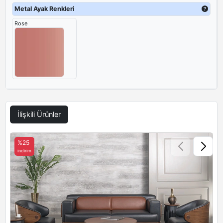
Metal Ayak Renkleri
Rose
İlişkili Ürünler
%25
indirim
i