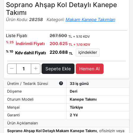
Soprano Ahşap Kol Detaylı Kanepe
Takımı
Ürün Kodu:
28258
Kategori:
Makam Kanepe Takımları
Liste Fiyatı
267.500
TL + %10 KDV
% 25
İndirimli Fiyatı
200.625
TL + %10 KDV
220.688
% 10
Kdv dahil Fiyatı
TL
Sepete Ekle
Hemen Al
Üretim / Tedarik Süresi
33 iş günü
Döşeme
Deri
Oturum Modeli
Kanepe Takımı
Menşei
Türkiye
Garanti
2 Yıl
Ürün Açıklamaları
Soprano Ahşap Kol Detaylı Makam Kanepe Takımı
, ofisinizin veya