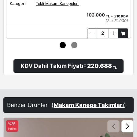
Kategori
Tekli Makam Kanepeleri
102.000
TL + %10 KDV
(2 x 51.000)
KDV Dahil Takım Fiyatı
: 220.688
TL
Benzer Ürünler
(
Makam Kanepe Takımları
)
%25
indirim