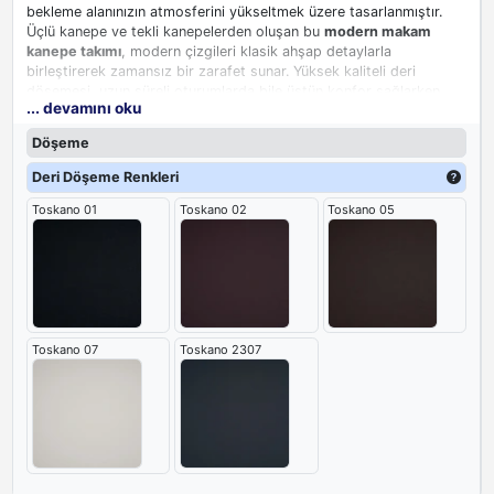
bekleme alanınızın atmosferini yükseltmek üzere tasarlanmıştır.
Üçlü kanepe ve tekli kanepelerden oluşan bu
modern makam
kanepe takımı
, modern çizgileri klasik ahşap detaylarla
birleştirerek zamansız bir zarafet sunar. Yüksek kaliteli deri
döşemesi, uzun süreli oturumlarda bile üstün konfor sağlarken,
... devamını oku
ahşap kolçaklar ve taban detayı tasarıma sıcak ve doğal bir
dokunuş katar.
Döşeme
Koltuğun ahşap detayları, estetik bir derinlik sağlarken, metal
Deri Döşeme Renkleri
ayaklar takıma modern bir hava katar ve sağlamlık sağlar.
Toskano 01
Toskano 02
Toskano 05
Soprano, ofisler, otel lobileri, danışmanlık firmaları ve diğer ticari
alanlar için hem estetik hem de fonksiyonel bir
makam kanepe
takımı
modelidir.
Toskano 07
Toskano 2307