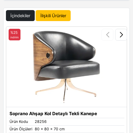
İçindekiler
İlişkili Ürünler
%25
indirim
i
Ü
Ü
Soprano Ahşap Kol Detaylı Tekli Kanepe
K
Ürün Kodu
28256
Ürün Ölçüleri
80 x 80 x 70 cm