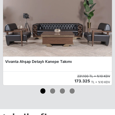
Vivanta Ahşap Detaylı Kanepe Takımı
231.100 TL + %10 KDV
173.325
TL + %10 KDV