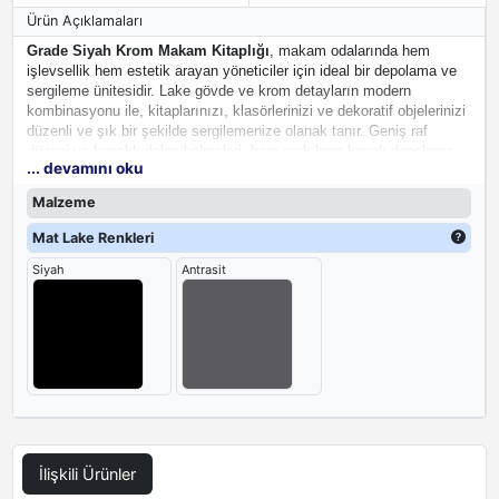
Ürün Açıklamaları
Grade Siyah Krom Makam Kitaplığı
, makam odalarında hem
işlevsellik hem estetik arayan yöneticiler için ideal bir depolama ve
sergileme ünitesidir. Lake gövde ve krom detayların modern
kombinasyonu ile, kitaplarınızı, klasörlerinizi ve dekoratif objelerinizi
düzenli ve şık bir şekilde sergilemenize olanak tanır. Geniş raf
düzeni ve kapaklı dolap bölmeleri, hem açık hem kapalı depolama
... devamını oku
alanı sunar böylece hem düzeni korur hem de ofisinizin prestijli
görünümünü tamamlar.
Malzeme
Mat Lake Renkleri
Siyah
Antrasit
İlişkili Ürünler