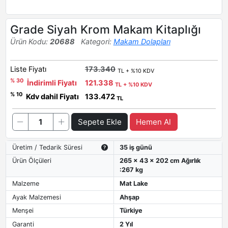
Grade Siyah Krom Makam Kitaplığı
Ürün Kodu:
20688
Kategori:
Makam Dolapları
Liste Fiyatı
173.340
TL + %10 KDV
% 30
İndirimli Fiyatı
121.338
TL + %10 KDV
% 10
Kdv dahil Fiyatı
133.472
TL
Sepete Ekle
Hemen Al
Üretim / Tedarik Süresi
35 iş günü
Ürün Ölçüleri
265 x 43 x 202 cm Ağırlık
:267 kg
Malzeme
Mat Lake
Ayak Malzemesi
Ahşap
Menşei
Türkiye
Garanti
2 Yıl