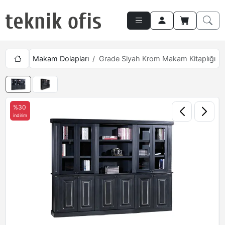
ımları
Makam Dolapları
Grade Siyah Krom Makam Kitaplığı
%30
indirim