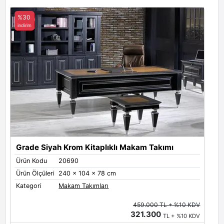
%30
indirim
Grade Siyah Krom Kitaplıklı Makam Takımı
Ürün Kodu
20690
Ürün Ölçüleri
240 x 104 x 78 cm
Kategori
Makam Takımları
459.000 TL + %10 KDV
321.300
TL + %10 KDV