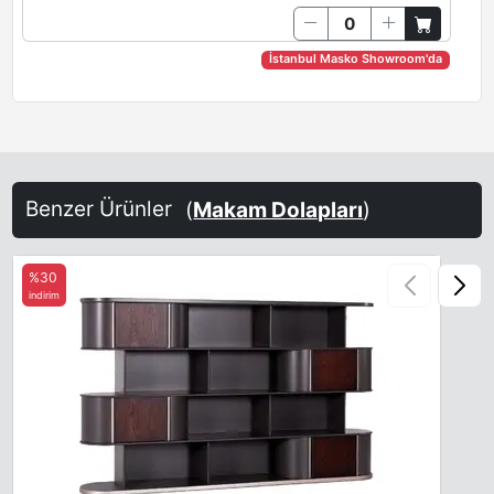
İstanbul Masko Showroom'da
Benzer Ürünler
(
Makam Dolapları
)
%30
indirim