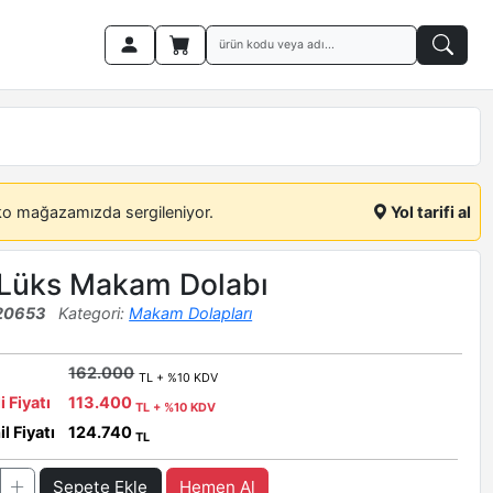
ko mağazamızda sergileniyor.
Yol tarifi al
 Lüks Makam Dolabı
20653
Kategori:
Makam Dolapları
162.000
TL + %10 KDV
i Fiyatı
113.400
TL + %10 KDV
l Fiyatı
124.740
TL
Sepete Ekle
Hemen Al