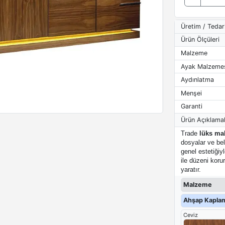
Üretim / Tedar
Ürün Ölçüleri
Malzeme
Ayak Malzeme
Aydınlatma
Menşei
Garanti
Ürün Açıklamal
Trade
lüks ma
dosyalar ve bel
genel estetiğiy
ile düzeni koru
yaratır.
Malzeme
Ahşap Kapla
Ceviz