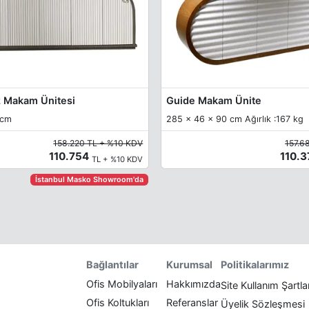
 Makam Ünitesi
Guide Makam Ünite
 cm
285 x 46 x 90 cm Ağırlık :167 kg
158.220 TL + %10 KDV
157.6
110.754
110.
TL + %10 KDV
İstanbul Masko Showroom'da
Politikalarımız
Bağlantılar
Kurumsal
Ofis Mobilyaları
Hakkımızda
Site Kullanım Şartla
Ofis Koltukları
Referanslar
Üyelik Sözleşmesi