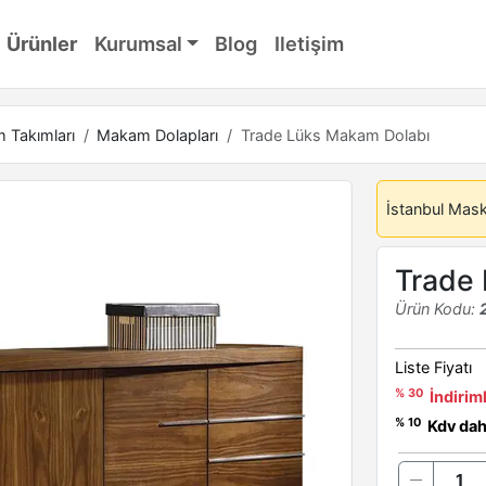
Ürünler
Kurumsal
Blog
Iletişim
 Takımları
Makam Dolapları
Trade Lüks Makam Dolabı
İstanbul Mas
Trade
Ürün Kodu:
Liste Fiyatı
% 30
İndiriml
% 10
Kdv dahi