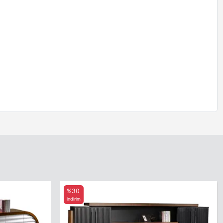
%30
indirim