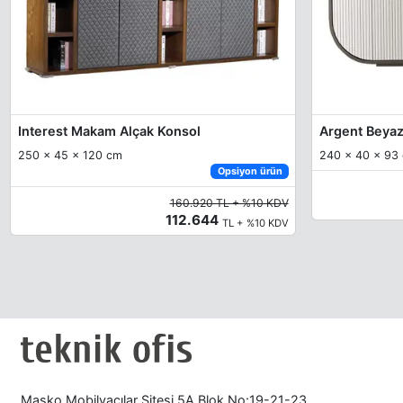
Interest Makam Alçak Konsol
Argent Beyaz
250 x 45 x 120 cm
240 x 40 x 93
Opsiyon ürün
160.920 TL + %10 KDV
112.644
TL + %10 KDV
Masko Mobilyacılar Sitesi 5A Blok No:19-21-23