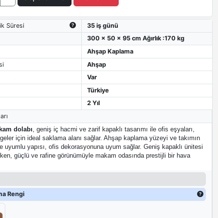
ik Süresi
35 iş günü
300 x 50 x 95 cm Ağırlık :170 kg
Ahşap Kaplama
si
Ahşap
Var
Türkiye
2 Yıl
arı
kam dolabı
, geniş iç hacmi ve zarif kapaklı tasarımı ile ofis eşyaları,
geler için ideal saklama alanı sağlar. Ahşap kaplama yüzeyi ve takımın
le uyumlu yapısı, ofis dekorasyonuna uyum sağlar. Geniş kapaklı ünitesi
rken, güçlü ve rafine görünümüyle makam odasında prestijli bir hava
ma Rengi