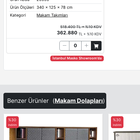
Ürün Ölçüleri
340 x 125 x 78 cm
Kategori
Makam Takımları
518.400 TL + %10 KDV
362.880
TL + %10 KDV
İstanbul Masko Showroom'da
Benzer Ürünler
(
Makam Dolapları
)
%30
%30
indirim
indirim