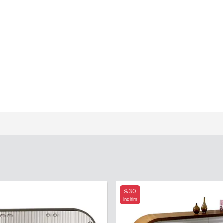
%30
indirim