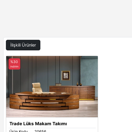
İlişkili Ürünler
%30
indirim
Trade Lüks Makam Takımı
Ürün Kodu
20656