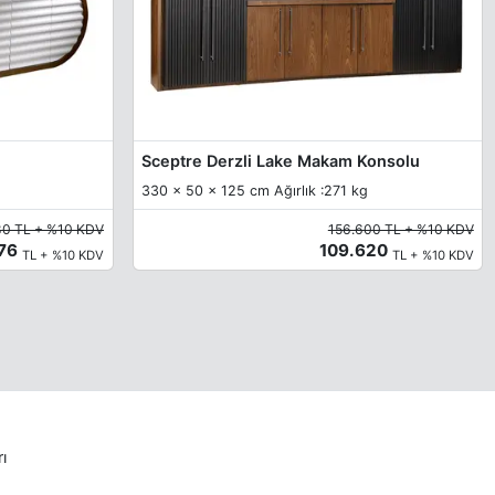
Sceptre Derzli Lake Makam Konsolu
330 x 50 x 125 cm Ağırlık :271 kg
80 TL + %10 KDV
156.600 TL + %10 KDV
376
109.620
TL + %10 KDV
TL + %10 KDV
rı