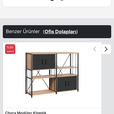
Oxide
Brown Red
Salmon Orange
Benzer Ürünler
(
Ofis Dolapları
)
%30
indirim
Terra Brown
Sand-Yellow
Steel Blue
Chora Modüler Kitaplık