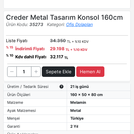
Creder Metal Tasarım Konsol 160cm
Ürün Kodu:
35273
Kategori:
Ofis Dolapları
Liste Fiyatı
34.350
TL + %10 KDV
% 15
İndirimli Fiyatı
29.198
TL + %10 KDV
% 10
Kdv dahil Fiyatı
32.117
TL
Sepete Ekle
Hemen Al
Üretim / Tedarik Süresi
21 iş günü
Ürün Ölçüleri
160 x 50 x 80 cm
Malzeme
Melamin
Ayak Malzemesi
Metal
Menşei
Türkiye
Garanti
2 Yıl