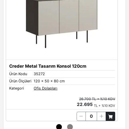
Toprak
Beyaz
Creder Metal Tasarım Konsol 120cm
Metal Renkleri
Ürün Kodu
35272
Ü
Metal Renkleri - Gövde ve Ayaklar
Ürün Ölçüleri
120 x 50 x 80 cm
Ü
Black
White
Grey
Kategori
Ofis Dolapları
K
26.700 TL + %10 KDV
22.695
TL + %10 KDV
Antrasit
Limestone
Quartz