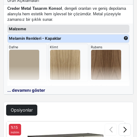
Ürün Açıklamaları
Creder Metal Tasarım Konsol
, dengeli oranları ve geniş depolama
alanıyla hem estetik hem işlevsel bir çözümdür. Metal yüzeyiyle
zamansız bir şıklık sunar.
Malzeme
Melamin Renkleri - Kapaklar
Dafne
Klimt
Rubens
Gaudi
Gri
Antik Ceviz
... devamını göster
Opsiyonlar
Siyah
Aral
Antrasit
%15
indirim
i