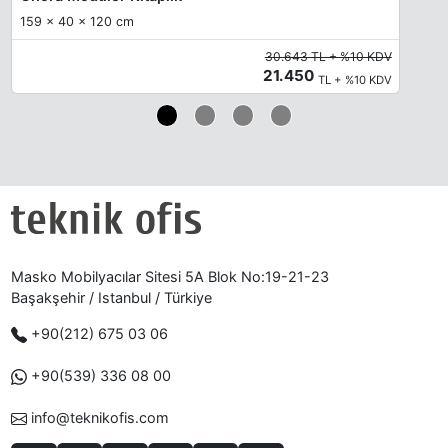
159 x 40 x 120 cm
30.643 TL + %10 KDV
21.450
TL + %10 KDV
Masko Mobilyacılar Sitesi 5A Blok No:19-21-23
Başakşehir / Istanbul / Türkiye
+90(212) 675 03 06
+90(539) 336 08 00
info@teknikofis.com