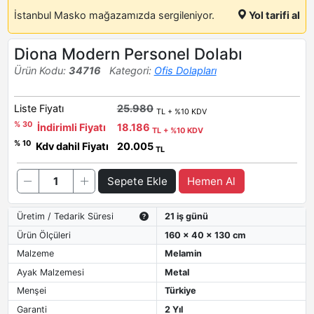
İstanbul Masko mağazamızda sergileniyor.
Yol tarifi al
Diona Modern Personel Dolabı
Ürün Kodu:
34716
Kategori:
Ofis Dolapları
Liste Fiyatı
25.980
TL + %10 KDV
% 30
İndirimli Fiyatı
18.186
TL + %10 KDV
% 10
Kdv dahil Fiyatı
20.005
TL
Sepete Ekle
Hemen Al
Üretim / Tedarik Süresi
21 iş günü
Ürün Ölçüleri
160 x 40 x 130 cm
Malzeme
Melamin
Ayak Malzemesi
Metal
Menşei
Türkiye
Garanti
2 Yıl