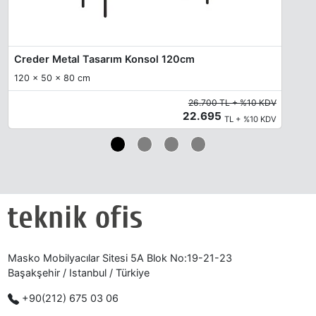
Creder Metal Tasarım Konsol 120cm
120 x 50 x 80 cm
26.700 TL + %10 KDV
22.695
TL + %10 KDV
Masko Mobilyacılar Sitesi 5A Blok No:19-21-23
Başakşehir / Istanbul / Türkiye
+90(212) 675 03 06