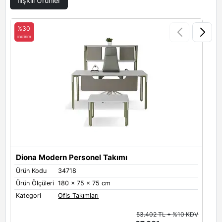
İlişkili Ürünler
%30
Çift Melamin Renkler
indirim
i
Gölge Gümüş Ve Istiridye
Kumsal Ve Atlas
Metal Renkleri
Metal Ayak Renkleri
Antrasit
Atlas
Beyaz
Diona Modern Personel Takımı
D
Ürün Kodu
34718
Ü
Ürün Ölçüleri
180 x 75 x 75 cm
Ü
Kategori
Ofis Takımları
K
Dafne
Yeşil
Siyah
53.402 TL + %10 KDV