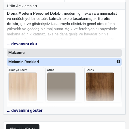
Ürün Açıklamaları
Diona Modern Personel Dolabı
, modern iç mekanlara minimalist
ve endüstriyel bir estetik katmak üzere tasarlanmıştır. Bu
ofis
dolabı
, şık ve gösterişsiz tasarımıyla ofisinizin genel atmosferini
yükseltir ve çağdaş bir imaj sunar. Açık ve ferah yapısı sayesinde
mekana ağırlık katmaz, aksine daha geniş ve havadar bir his
uyandırır. Bu dolap, estetik ve işlevselliği bir araya getirerek, ofis
... devamını oku
dekorasyonunda modern ve özgün bir dokunuş arayanlar için ideal
bir seçimdir.
Malzeme
Melamin Renkleri
Akasya Krem
Atlas
Barok
Gölge Gümüş
Kumsal
Malta
... devamını göster