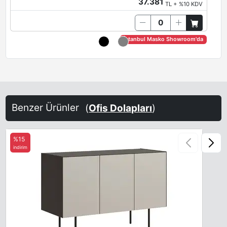
37.381
TL + %10 KDV
İstanbul Masko Showroom'da
Benzer Ürünler
(
Ofis Dolapları
)
%15
indirim